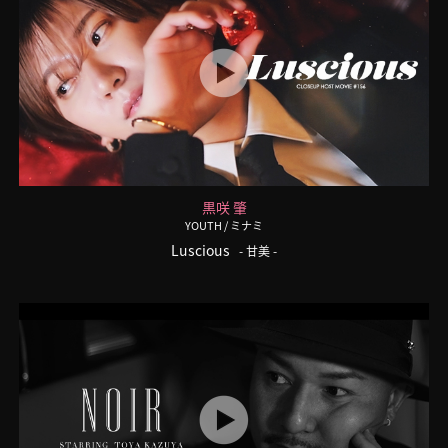
黒咲 肇
YOUTH
/ ミナミ
Luscious
- 甘美 -