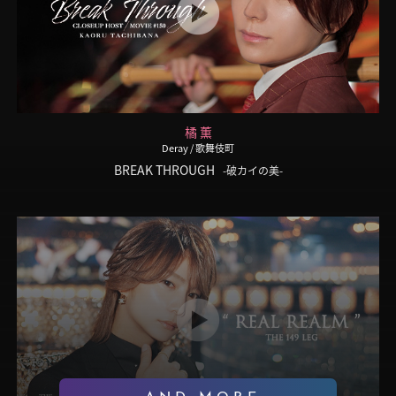
橘 薫
Deray
/ 歌舞伎町
BREAK THROUGH
-破カイの美-