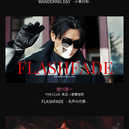
WANDERING DAY
- 小春日和 -
徳川流一
THE CLUB -本店-
/ 歌舞伎町
FLASHFADE
- 名声の代償 -