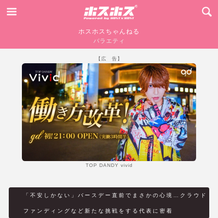
ホスホスちゃんねる
バラエティ
【広 告】
TOP DANDY vivid
「不安しかない」バースデー直前でまさかの心境…クラウド
ファンディングなど新たな挑戦をする代表に密着