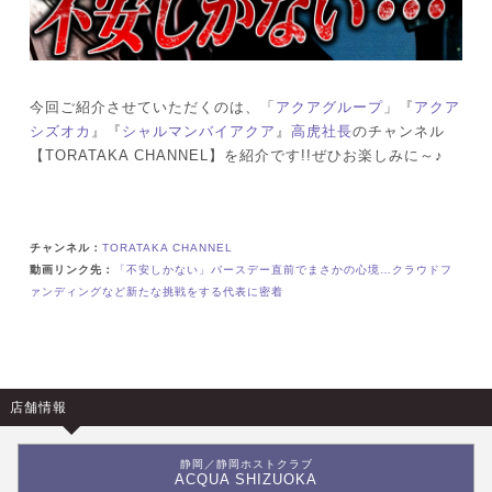
今回ご紹介させていただくのは、「
アクアグループ
」『
アクア
シズオカ
』『
シャルマンバイアクア
』
高虎社長
のチャンネル
【TORATAKA CHANNEL】を紹介です!!ぜひお楽しみに～♪
チャンネル：
TORATAKA CHANNEL
動画リンク先：
「不安しかない」バースデー直前でまさかの心境…クラウドフ
ァンディングなど新たな挑戦をする代表に密着
店舗情報
静岡／静岡ホストクラブ
ACQUA SHIZUOKA