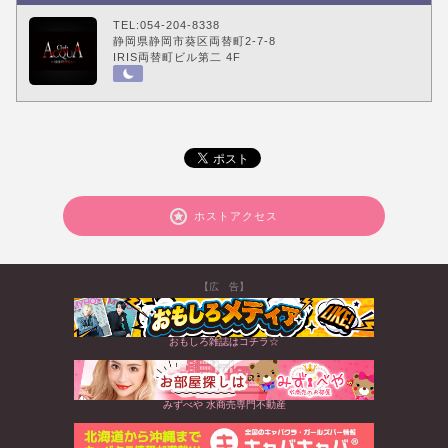
TEL:054-204-8338
静岡県静岡市葵区両替町2-7-8
IRIS両替町ビル第二 4F
ホストアクセス
【広 告】
おもしろ雑誌はコチラ☆
みずべや 水商売専門不動産