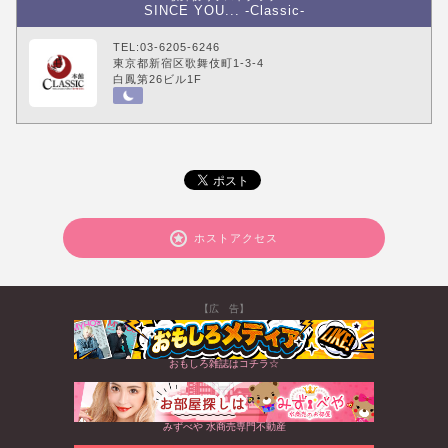
SINCE YOU... -Classic-
TEL:03-6205-6246
東京都新宿区歌舞伎町1-3-4
白鳳第26ビル1F
ホストアクセス
【広 告】
おもしろ雑誌はコチラ☆
みずべや 水商売専門不動産