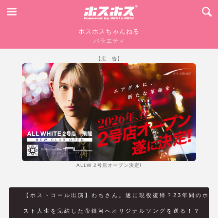
ホスホスちゃんねる
バラエティ
【広 告】
ALLW 2号店オープン決定!
【ホストコール出演】わちさん。遂に現役復帰？23年間のホ
スト人生を完結した帝銀河へオリジナルソングを送る！？