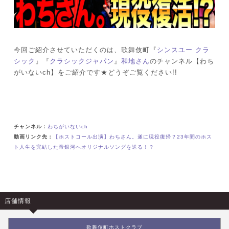
今回ご紹介させていただくのは、歌舞伎町『
シンスユー クラ
シック
』『
クラシックジャパン
』
和地さん
のチャンネル【わち
がいないch】をご紹介です★どうぞご覧ください!!
チャンネル：
わちがいないch
動画リンク先：
【ホストコール出演】わちさん。遂に現役復帰？23年間のホス
ト人生を完結した帝銀河へオリジナルソングを送る！？
店舗情報
歌舞伎町ホストクラブ