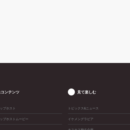
像コンテンツ
見て楽しむ
ップホスト
トピックス&ニュース
ップホストムービー
イケメングラビア
ホスホス独占企画