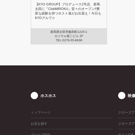
【KYO GROUP】プロデュース2号店、群馬
太田に『ClubMIROKU』堂々のオープン!!豊
富な経験を持つホスト達がお出迎え！今日も
KYOグルで☆
群馬県太田市飯田町1225-1
ロイヤル第二ビル 2F
TEL:0276-55-8638
ホスホス
映
トップページ
クローズア
お店を探す
クローズア
グループ紹介
ホストCM