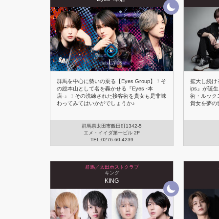
群馬を中心に勢いの乗る【Eyes Group】！そ
拡大し続ける『
の総本山として名を轟かせる『Eyes -本
ips』が誕
店-』！その洗練された接客術を貴女も是非味
術・ルック
わってみてはいかがでしょうか♪
貴女を夢の世
群馬県太田市飯田町1342-5
エメ・イイダ第一ビル 2F
TEL:0276-60-4239
群馬／太田ホストクラブ
キング
KING