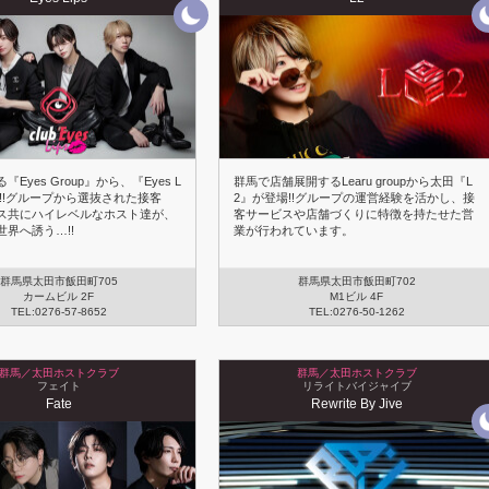
Eyes Group』から、『Eyes L
群馬で店舗展開するLearu groupから太田『L
生!!グループから選抜された接客
2』が登場!!グループの運営経験を活かし、接
ス共にハイレベルなホスト達が、
客サービスや店舗づくりに特徴を持たせた営
界へ誘う…!!
業が行われています。
群馬県太田市飯田町705
群馬県太田市飯田町702
カームビル 2F
M1ビル 4F
TEL:0276-57-8652
TEL:0276-50-1262
群馬／太田ホストクラブ
群馬／太田ホストクラブ
フェイト
リライトバイジャイブ
Fate
Rewrite By Jive