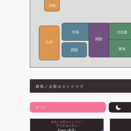
沖縄
中国
北信越
関西
九州
東海
四国
群馬／太田ホストクラブ
すべて
群馬／太田ホストクラブ
アイズ ホンテン
Eyes -本店-