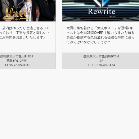
te』店内はゆったりと過ごせるフロ
太田に落ち着ける「大人ホスト」が登場♪キ
っており、丁寧な接客と楽しいト
ャストは全員25歳OVER！酸いも甘いも知る
なお時間をお届けいたします♪
男達が提供する気品溢れる優雅な時間に浸っ
てみてはいかがでしょうか？
群馬県太田市飯田町867
群馬県太田市飯田町976-1
荒牧ビル 2F南
2F
TEL:0276-55-3343
TEL:0276-48-8474