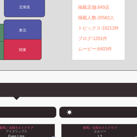
掲載店舗:
849
店
北海道
掲載人数:
20582
人
トピックス:
16213
件
東北
ブログ:
1201
件
ムービー:
6403
件
関東
群馬／太田ホストクラブ
群馬／太田ホストクラブ
アイズリップス
エルツー
Eyes Lips
L2