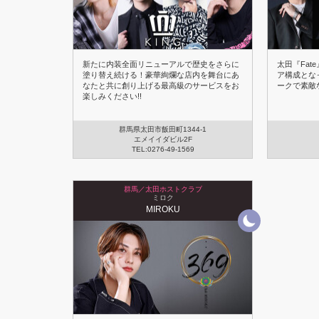
新たに内装全面リニューアルで歴史をさらに
太田『Fa
塗り替え続ける！豪華絢爛な店内を舞台にあ
ア構成とな
なたと共に創り上げる最高級のサービスをお
ークで素敵
楽しみください!!
群馬県太田市飯田町1344-1
エメイイダビル2F
TEL:0276-49-1569
群馬／太田ホストクラブ
ミロク
MIROKU