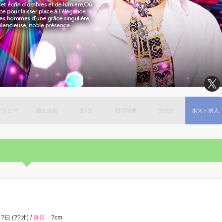
グラビア
独占企画
動 画
初回特典
ブログ
ホスト求人
?日 (??才) /
身長：
?cm