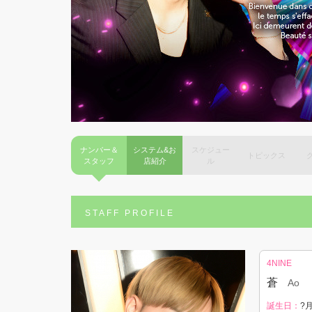
ナンバー＆
システム&お
スケジュー
トピックス
スタッフ
店紹介
ル
STAFF PROFILE
4NINE
蒼
Ao
誕生日：
?月