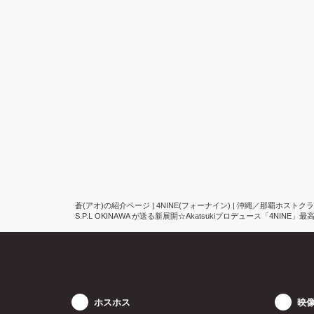
蒼(アオ)の紹介ページ | 4NINE(フォーナイン) | 沖縄／那覇ホストク
S.P.L OKINAWA が送る新展開☆Akatsukiプロデュース「4N
ホスホス
映