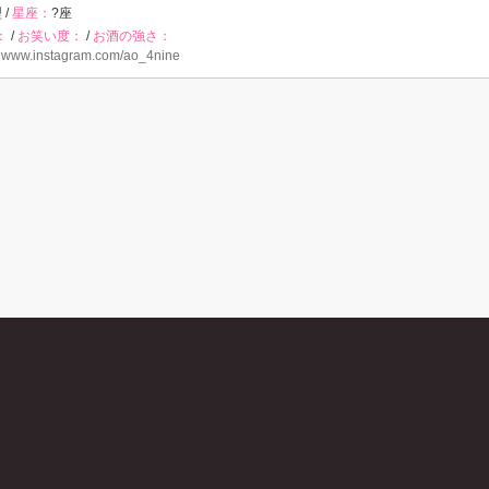
 /
星座：
?座
：
/
お笑い度：
/
お酒の強さ：
：
www.instagram.com/ao_4nine