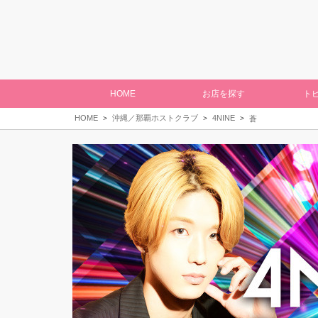
HOME
お店を探す
ト
HOME
沖縄／那覇ホストクラブ
4NINE
蒼