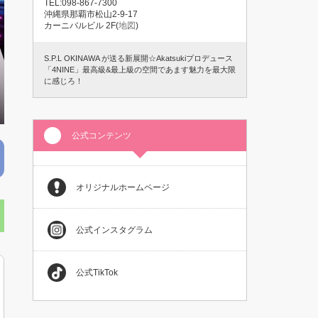
TEL:098-867-7300
沖縄県那覇市松山2-9-17
カーニバルビル 2F(
地図
)
S.P.L OKINAWA が送る新展開☆Akatsukiプロデュース
「4NINE」最高級&最上級の空間であます魅力を最大限
に感じろ！
公式コンテンツ
オリジナルホームページ
公式インスタグラム
公式TikTok