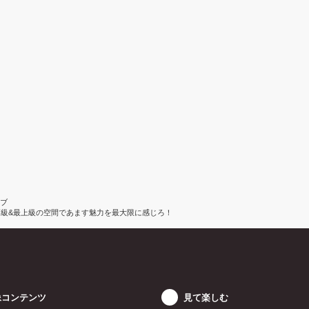
ラブ
INE」最高級&最上級の空間であます魅力を最大限に感じろ！
像コンテンツ
見て楽しむ