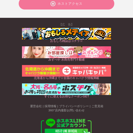
ホストアクセス
【広 告】
おもしろ雑誌はコチラ☆
みずべや 水商売専門不動産
北海道から沖縄まで☆全国のキャバクラ情報満載
すぐに使えるお得なクーポンGET
運営会社
|
採用情報
|
プライバシーポリシー
|
ご意見箱
360°店内撮影お問い合わせ