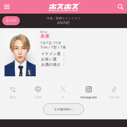
沖縄／那覇ホストクラブ
店TOP
4NINE
Mirai
未來
?月?日 ??才
?cm / ?型 / ?座
イケメン度
：
お笑い度
：
お酒の強さ
：
電話
LINE
X
Instagram
TikTok
その他SNSへ