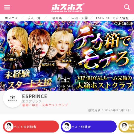
TOP
お店からのメッセージ
募集要項
J-GROUPとは
お客様へ
ホスホス
求人一覧
福岡県
中洲・天神
ESPRINCEの求人情報
ESPRINCE
エスプリンス
福岡／中洲・天神ホストクラブ
最終更新：2026年07月07日
店
ホスト未経験者
ホスト経験者
社