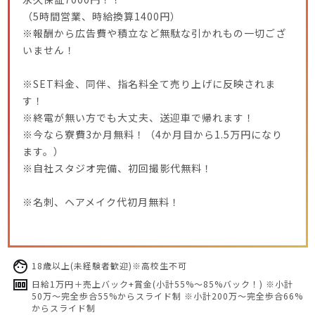
（5時間営業、時給換算1400円）
※報酬から広告費や積立など無駄な引かれもの一切ござ
いません！
※SET料金、同伴、指名料全て売り上げに反映されま
す！
※終電が無い方でも大丈夫、送迎車で帰れます！
※今なら寮費3か月無料！（4か月目から1.5万円になり
ます。）
※自社スタジオ完備、初回撮影代無料！
※名刺、ヘアメイク代初月無料！
18歳以上(未経験者歓迎)※高校生不可
日給1万円＋売上バック+賞金(小計55%〜85%バック！) ※小計
50万〜完全歩合55%からスライド制 ※小計200万〜完全歩合66%
からスライド制