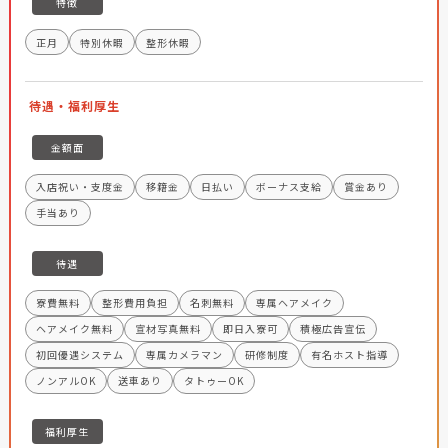
特徴
正月
特別休暇
整形休暇
待遇・福利厚生
金額面
入店祝い・支度金
移籍金
日払い
ボーナス支給
賞金あり
手当あり
待遇
寮費無料
整形費用負担
名刺無料
専属ヘアメイク
ヘアメイク無料
宣材写真無料
即日入寮可
積極広告宣伝
初回優遇システム
専属カメラマン
研修制度
有名ホスト指導
ノンアルOK
送車あり
タトゥーOK
福利厚生