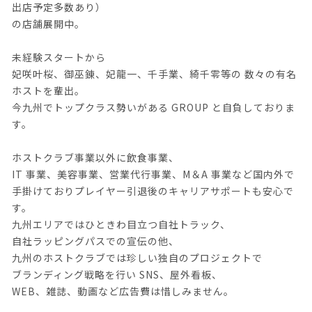
出店予定多数あり）
の店舗展開中。
未経験スタートから
妃咲叶桜、御巫錬、妃龍一、千手業、綺千零等の 数々の有名
ホストを輩出。
今九州でトップクラス勢いがある GROUP と自負しておりま
す。
ホストクラブ事業以外に飲食事業、
IT 事業、美容事業、営業代行事業、M＆A 事業など国内外で
手掛けておりプレイヤー引退後のキャリアサポートも安心で
す。
九州エリアではひときわ目立つ自社トラック、
自社ラッピングパスでの宣伝の他、
九州のホストクラブでは珍しい独自のプロジェクトで
ブランディング戦略を行い SNS、屋外看板、
WEB、雑誌、動画など広告費は惜しみません。