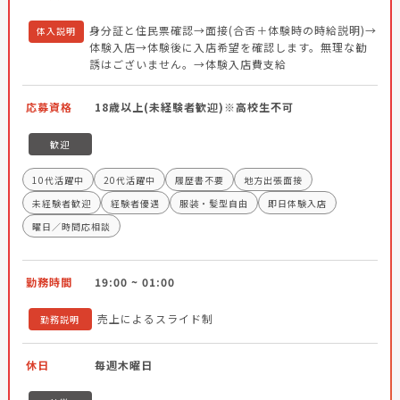
身分証と住民票確認→面接(合否＋体験時の時給説明)→
体入説明
体験入店→体験後に入店希望を確認します。無理な勧
誘はございません。→体験入店費支給
応募資格
18歳以上(未経験者歓迎)※高校生不可
歓迎
10代活躍中
20代活躍中
履歴書不要
地方出張面接
未経験者歓迎
経験者優遇
服装・髪型自由
即日体験入店
曜日／時間応相談
勤務時間
19:00 ~ 01:00
売上によるスライド制
勤務説明
休日
毎週木曜日