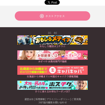
ホストアクセス
【広 告】
おもしろ雑誌はコチラ☆
みずべや 水商売専門不動産
北海道から沖縄まで☆全国のキャバクラ情報満載
すぐに使えるお得なクーポンGET
運営会社
|
採用情報
|
プライバシーポリシー
|
ご意見箱
360°店内撮影お問い合わせ