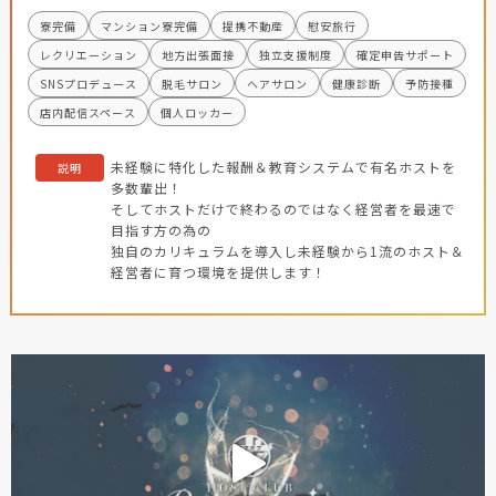
寮完備
マンション寮完備
提携不動産
慰安旅行
レクリエーション
地方出張面接
独立支援制度
確定申告サポート
SNSプロデュース
脱毛サロン
ヘアサロン
健康診断
予防接種
店内配信スペース
個人ロッカー
未経験に特化した報酬＆教育システムで有名ホストを
説明
多数輩出！
そしてホストだけで終わるのではなく経営者を最速で
目指す方の為の
独自のカリキュラムを導入し未経験から1流のホスト＆
経営者に育つ環境を提供します！