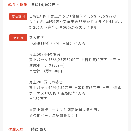
給与・報酬
日給10,000円 ~
日給1万円＋売上バック+賞金(小計55%〜85%バッ
支払説明
ク！) ※小計50万〜完全歩合55%からスライド制 ※小
計200万〜完全歩合66%からスライド制
新人期間
支払例
1万円(日給)×25日＝合計25万円
売上50万円の場合…
売上バック55%(27万5000円)＋皆勤賞(3万円)＋売上
達成ボーナス(3万円)
＝合計33万5000円
売上200万円の場合…
売上バック66%(132万円)＋皆勤賞(3万円)＋売上達成
ボーナス10万円＋店売配当5万円
＝150万円
※売上達成ボーナスと店売配当は条件有。
その他ボーナス多数あり！！
体験入店
時給 あり