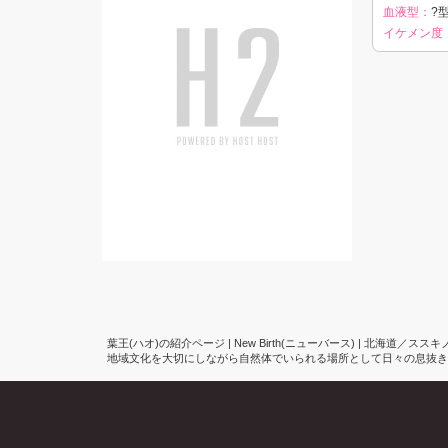
血液型：
?型
イケメン度
葉王(ハオ)の紹介ページ | New Birth(ニューバース) | 北海道／ス
地域文化を大切にしながら自然体でいられる場所として日々の息抜きや気