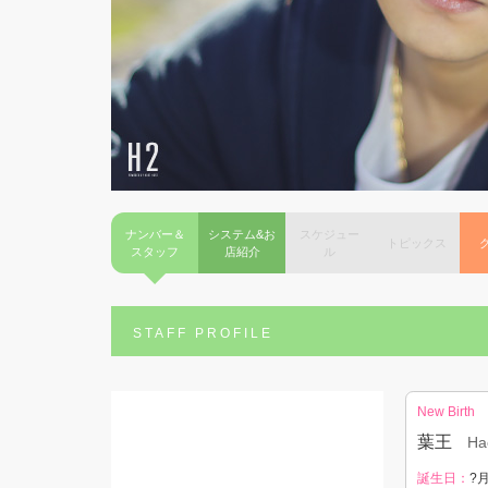
ナンバー＆
システム&お
スケジュー
トピックス
スタッフ
店紹介
ル
STAFF PROFILE
New Birth
葉王
Ha
誕生日：
?月