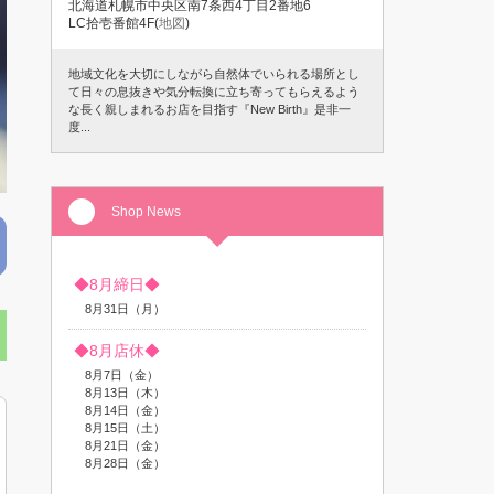
北海道札幌市中央区南7条西4丁目2番地6
LC拾壱番館4F(
地図
)
地域文化を大切にしながら自然体でいられる場所とし
て日々の息抜きや気分転換に立ち寄ってもらえるよう
な長く親しまれるお店を目指す『New Birth』是非一
度...
Shop News
◆8月締日◆
8月31日（月）
◆8月店休◆
8月7日（金）
8月13日（木）
8月14日（金）
8月15日（土）
8月21日（金）
8月28日（金）