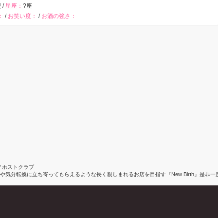
 /
星座：
?座
：
/
お笑い度：
/
お酒の強さ：
スキノホストクラブ
分転換に立ち寄ってもらえるような長く親しまれるお店を目指す『New Birth』是非一度.