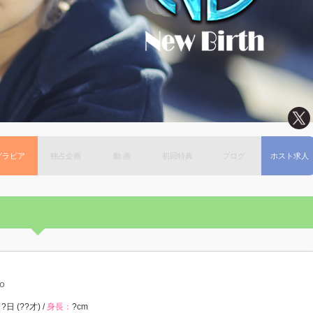
グラビア
独占企画
動 画
初回特典
ブログ
ホスト求人
o
?日 (??才) /
身長：
?cm