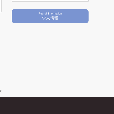
Recruit Information
求人情報
..