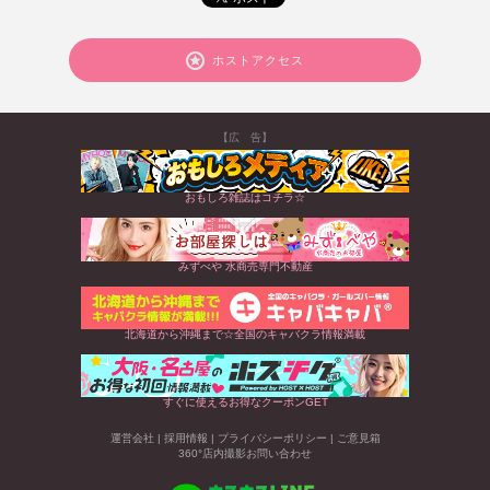
ホストアクセス
【広 告】
おもしろ雑誌はコチラ☆
みずべや 水商売専門不動産
北海道から沖縄まで☆全国のキャバクラ情報満載
すぐに使えるお得なクーポンGET
運営会社
|
採用情報
|
プライバシーポリシー
|
ご意見箱
360°店内撮影お問い合わせ