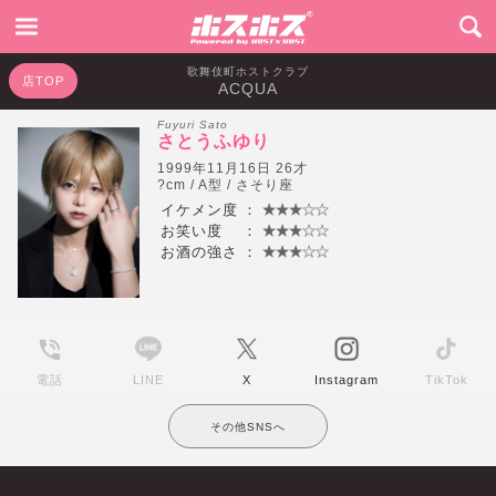
歌舞伎町ホストクラブ
店TOP
ACQUA
Fuyuri Sato
さとうふゆり
1999年11月16日 26才
?cm / A型 / さそり座
イケメン度
：
お笑い度
：
お酒の強さ
：
電話
LINE
X
Instagram
TikTok
その他SNSへ