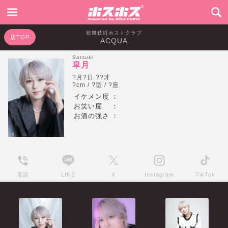
歌舞伎町ホストクラブ
店TOP
ACQUA
Satsuki
皐月
?月?日 ??才
?cm / ?型 / ?座
イケメン度
：
お笑い度
：
お酒の強さ
：
電話
LINE
X
Instagram
TikTok