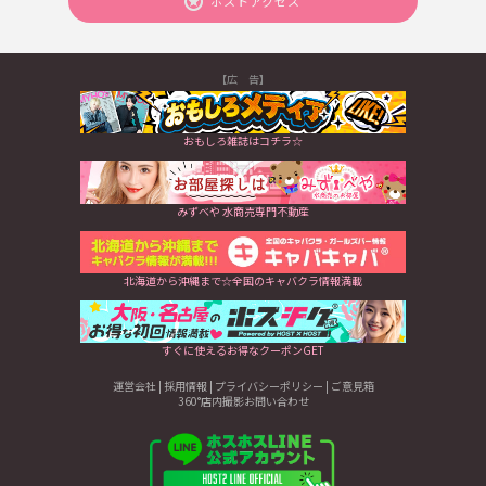
ホストアクセス
【広 告】
おもしろ雑誌はコチラ☆
みずべや 水商売専門不動産
北海道から沖縄まで☆全国のキャバクラ情報満載
すぐに使えるお得なクーポンGET
運営会社
|
採用情報
|
プライバシーポリシー
|
ご意見箱
360°店内撮影お問い合わせ