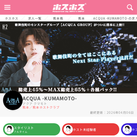
TOP
お店からのメッセージ
募集要項
お店から
よくある質問
ホスホス
求人一覧
熊本県
熊本
ACQUA -KUMAMOTO-の
ACQUA -KUMAMOTO-
アクア クマモト
熊本／熊本ホストクラブ
最終更新：2026年04月06日
スタイリスト
ホスト未経験者
ホ
フルタイム