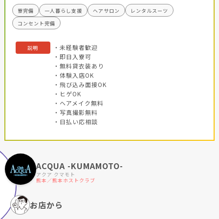
寮完備
一人暮らし支援
ヘアサロン
レンタルスーツ
コンセント完備
・未経験者歓迎
説明
・即日入寮可
・無料貸衣装あり
・体験入店OK
・飛び込み面接OK
・ヒゲOK
・ヘアメイク無料
・写真撮影無料
・日払い応相談
ACQUA -KUMAMOTO-
アクア クマモト
熊本／熊本ホストクラブ
お店から