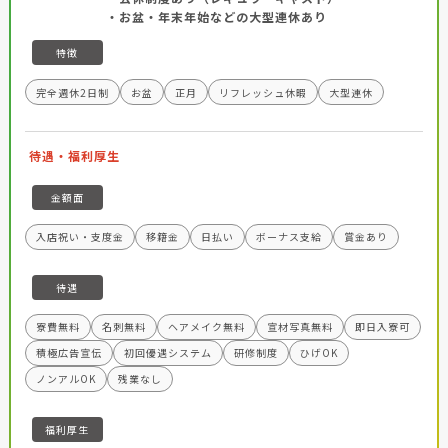
・お盆・年末年始などの大型連休あり
特徴
完全週休2日制
お盆
正月
リフレッシュ休暇
大型連休
待遇・福利厚生
金額面
入店祝い・支度金
移籍金
日払い
ボーナス支給
賞金あり
待遇
寮費無料
名刺無料
ヘアメイク無料
宣材写真無料
即日入寮可
積極広告宣伝
初回優遇システム
研修制度
ひげOK
ノンアルOK
残業なし
福利厚生