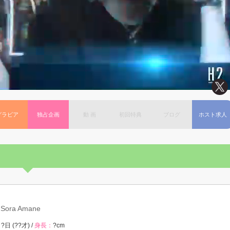
グラビア
独占企画
動 画
初回特典
ブログ
ホスト求人
Sora Amane
?日 (??才) /
身長：
?cm