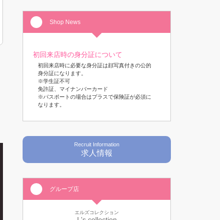
Shop News
初回来店時の身分証について
初回来店時に必要な身分証は顔写真付きの公的
身分証になります。
※学生証不可
免許証、マイナンバーカード
※パスポートの場合はプラスで保険証が必須に
なります。
Recruit Information
求人情報
グループ店
エルズコレクション
L's collection