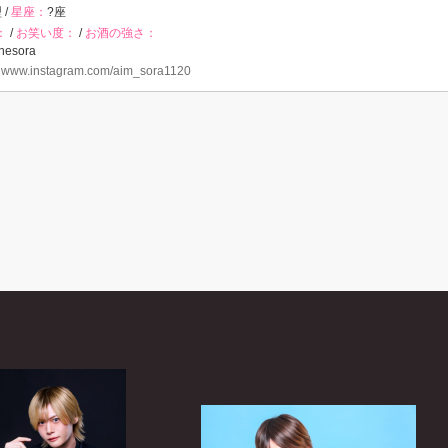
 /
星座：
?座
：
/
お笑い度：
/
お酒の強さ：
nesora
：
www.instagram.com/aim_sora1120