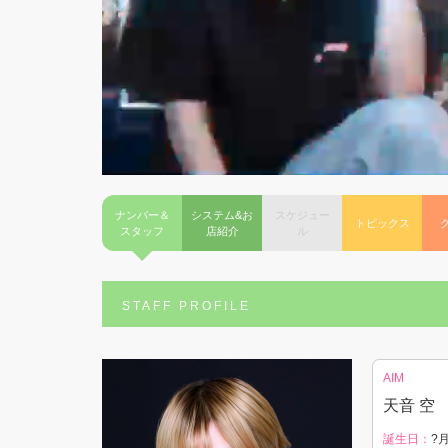
ナンバー＆
システム&お
スケジュー
トピックス
スタッフ
店紹介
ル
STAFF PROFILE
AIM
天音 空
誕生日：
?月