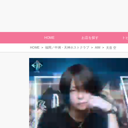
HOME
お店を探す
ト
HOME
福岡／中洲・天神ホストクラブ
AIM
天音 空