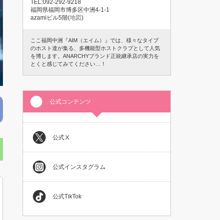
TEL:092-292-9218
福岡県福岡市博多区中洲4-1-1
azamiビル5階(
地図
)
ここ福岡中洲『AIM（エイム）』では、様々なタイプ
のホスト達が集る、多機能型ホストクラブとして人気
を博します。ANARCHYブランド正統継承店の実力を
とくと感じてみてください…！
公式コンテンツ
公式Ⅹ
公式インスタグラム
公式TikTok