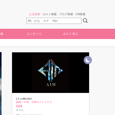
お店検索
ホスト検索
ブログ検索
CM検索
特典
コンテンツ
ホスト求人
L's collection
福岡／中洲・天神ホストクラブ
AIM
エイム