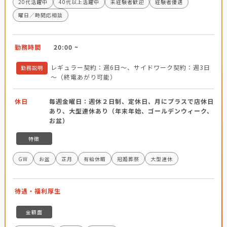
20代活躍中
40代以上活躍中
未経験者歓迎
経験者優遇
曜日／時間応相談
勤務時間
20:00 ~
レギュラー契約：週6日～、サイドワーク契約：週3日
勤務説明
～（終電あがり可能）
休日
毎週金曜日：週休２日制、定休日、月にプラスで店休日
あり、大型連休あり（年末年始、ゴールデンウィーク、
お盆）
特徴
GW
お盆
正月
有給休暇
冠婚葬祭
大型連休
待遇・福利厚生
金額面