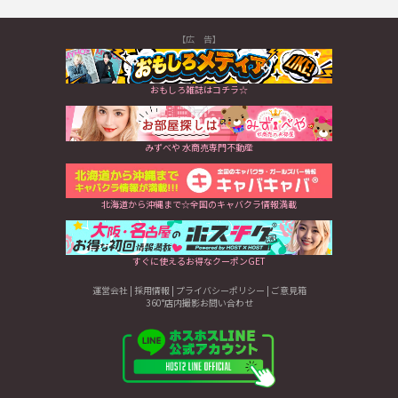
【広 告】
おもしろ雑誌はコチラ☆
みずべや 水商売専門不動産
北海道から沖縄まで☆全国のキャバクラ情報満載
すぐに使えるお得なクーポンGET
運営会社
|
採用情報
|
プライバシーポリシー
|
ご意見箱
360°店内撮影お問い合わせ