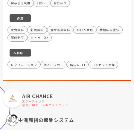
給与前借制度
日払い
賞金あり
待遇
寮費無料
名刺無料
宣材写真無料
即日入寮可
積極広告宣伝
研修制度
タトゥーOK
福利厚生
レクリエーション
個人ロッカー
店内Wi-Fi
コンセント完備
AIR CHANCE
エアーチャンス
福岡／中洲・天神ホストクラブ
中洲屈指の報酬システム