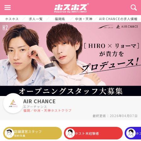
TOP
お店からのメッセージ
募集要項
中洲屈指の報酬システム
待遇
ホスホス
求人一覧
福岡県
中洲・天神
AIR CHANCEの求人情報
AIR CHANCE
エアーチャンス
福岡／中洲・天神ホストクラブ
最終更新：2026年04月07日
店舗運営スタッフ
ホスト未経験者
ホ
契約社員