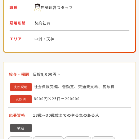
職種
店舗運営スタッフ
雇用形態
契約社員
エリア
中洲・天神
給与・報酬
日給8,000円 ~
社会保険完備、皆勤賞、交通費支給、賞与有
支払説明
8000円×25日＝200000
支払例
応募資格
18歳～30歳位までのやる気のある人
歓迎