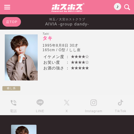
♪
埼玉／大宮ホストクラブ
店TOP
AIVIA -group dandy-
Taki
タキ
1995年8月8日 30才
165cm / O型 / しし座
イケメン度
：
お笑い度
：
お酒の強さ
：
癒し系
電話
LINE
X
Instagram
TikTok