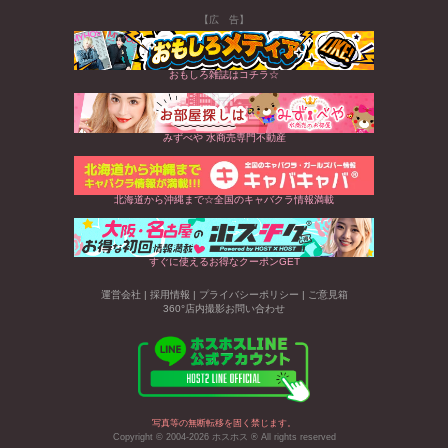
【広 告】
おもしろ雑誌はコチラ☆
みずべや 水商売専門不動産
北海道から沖縄まで☆全国のキャバクラ情報満載
すぐに使えるお得なクーポンGET
運営会社
|
採用情報
|
プライバシーポリシー
|
ご意見箱
360°店内撮影お問い合わせ
写真等の無断転移を固く禁じます。
Copyright © 2004-2026 ホスホス ® All rights reserved