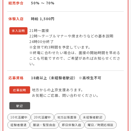
総売歩合
50% ～ 70%
体験入店
時給 1,500円
21時〜面接
体入説明
22時〜テーブルマナーや席まわりなどの基本説明
24時00分終了
※全体で約3時間を予定しています。
※終電に合わせたい場合は、面接の開始時間を早める
ことも可能ですので、ご希望があればお知らせくださ
い。
応募資格
18歳以上（未経験者歓迎） ※高校生不可
地方からの上京支援あります。
応募説明
お気軽にご応募、問い合わせください。
歓迎
10代活躍中
20代活躍中
地方出張面接
未経験者歓迎
経験者優遇
服装・髪型自由
即日体験入店
曜日／時間応相談