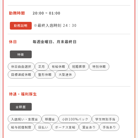
勤務時間
20:00 ~ 01:00
※最終入店時刻 24：30
勤務説明
休日
毎週金曜日、月末最終日
特徴
休日自由選択
正月
有給休暇
冠婚葬祭
特別休暇
目標達成休暇
整形休暇
大型連休
待遇・福利厚生
金額面
入店祝い・支度金
移籍金
小計100%バック
学生特別手当
給与前借制度
日払い
ボーナス支給
賞金あり
手当あり