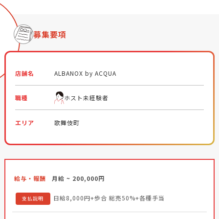
募集要項
店舗名
ALBANOX by ACQUA
職種
ホスト未経験者
エリア
歌舞伎町
給与・報酬
月給 ~ 200,000円
日給8,000円+歩合 総売50%+各種手当
支払説明