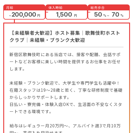
月給
体入時給
総売歩合
200,000
1,500
50
70
～
円
円
%
～
%
【未経験者大歓迎】ホスト募集｜歌舞伎町ホスト
クラブ｜未経験・ブランク大歓迎
新宿区歌舞伎町にある当店では、接客や配膳、会話サポ
ートなどお客様に楽しい時間を提供するお仕事をお任せ
します。
未経験・ブランク歓迎で、大学生や専門学生も活躍中！
在籍スタッフは19〜28歳と若く、丁寧な研修制度で基礎
からしっかりサポートします。
日払い・寮完備・体験入店OKで、生活面の不安なくスタ
ートできる環境です。
給与はレギュラー月20万円〜、アルバイト週3で月10万
円〜、高収入を目指せます。