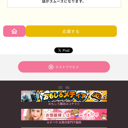
話がスムーズになります。
応募する
ホストアクセス
【広 告】
おもしろ雑誌はコチラ☆
みずべや 水商売専門不動産