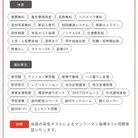
待遇
寮費無料
整形費用負担
名刺無料
ヘアメイク無料
宣材写真無料
即日入寮可
初回優遇システム
専属カメラマン
研修制度
有名ホスト指導
ノンアルOK
交通費負担
上京・上阪費支給
送車あり
完全自由出勤
短期・短時間出勤
残業なし
タトゥーOK
副業OK
福利厚生
寮完備
マンション寮完備
提携不動産
一人暮らし支援
慰安旅行
レクリエーション
地方出張面接
独立支援制度
事業支援制度
確定申告サポート
SNSプロデュース
社内通貨支給
予防接種
店内配信スペース
店内セットルーム
個人ロッカー
店内Wi-Fi
コンセント完備
当店の有名ホストによるマンツーマン指導を3ヶ月間保
説明
証いたします。