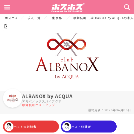
TOP
お店からのメッセージ
募集要項
店舗情報
ご応募連絡先
ホスホス
求人一覧
東京都
歌舞伎町
ALBANOX by ACQUAの求
ALBANOX by ACQUA
アルバノックスバイアクア
歌舞伎町ホストクラブ
最終更新：2026年04月06日
ホスト未経験者
ホスト経験者