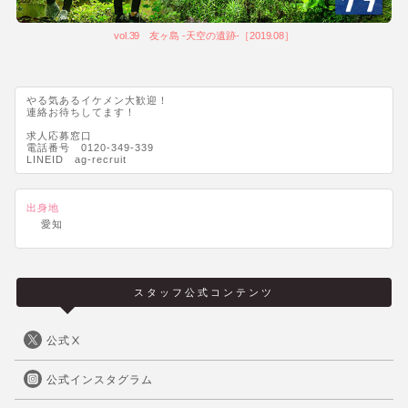
vol.39 友ヶ島 -天空の遺跡-［2019.08］
やる気あるイケメン大歓迎！
連絡お待ちしてます！
求人応募窓口
電話番号 0120-349-339
LINEID ag-recruit
出身地
愛知
スタッフ公式コンテンツ
公式Ⅹ
公式インスタグラム