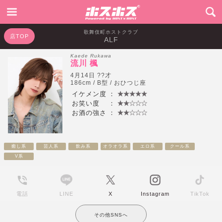
歌舞伎町ホストクラブ
店TOP
ALF
Kaede Rukawa
流川 楓
4月14日 ??才
186cm / B型 / おひつじ座
イケメン度
：
お笑い度
：
お酒の強さ
：
癒し系
芸人系
飲み系
オラオラ系
エロ系
クール系
V系
電話
LINE
X
Instagram
TikTok
その他SNSへ