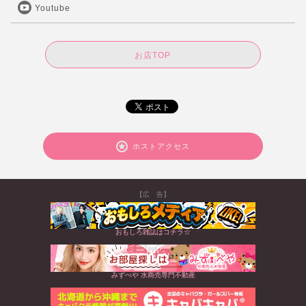
Youtube
お店TOP
ホストアクセス
【広 告】
おもしろ雑誌はコチラ☆
みずべや 水商売専門不動産