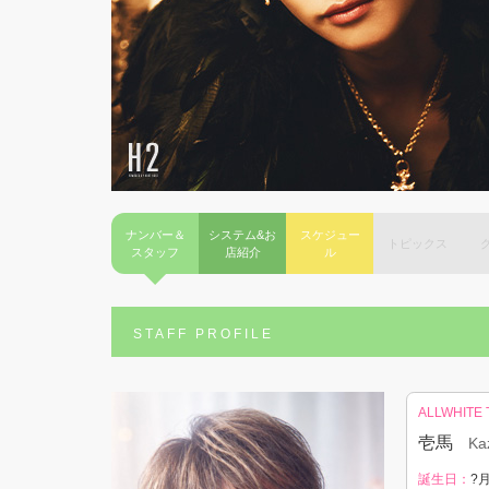
ナンバー＆
システム&お
スケジュー
トピックス
スタッフ
店紹介
ル
STAFF PROFILE
ALLWHITE
壱馬
Ka
誕生日：
?月