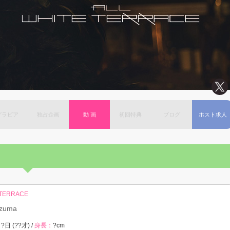
グラビア
独占企画
動 画
初回特典
ブログ
ホスト求人
 TERRACE
zuma
?日 (??才) /
身長：
?cm