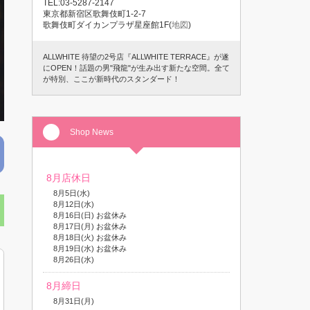
TEL:03-5287-2147
東京都新宿区歌舞伎町1-2-7
歌舞伎町ダイカンプラザ星座館1F(
地図
)
ALLWHITE 待望の2号店『ALLWHITE TERRACE』が遂
にOPEN！話題の男"飛龍"が生み出す新たな空間。全て
が特別、ここが新時代のスタンダード！
Shop News
8月店休日
8月5日(水)
8月12日(水)
8月16日(日) お盆休み
8月17日(月) お盆休み
8月18日(火) お盆休み
8月19日(水) お盆休み
8月26日(水)
8月締日
8月31日(月)