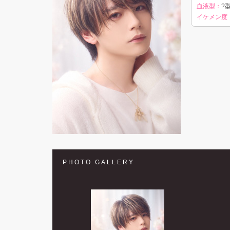
血液型：
?型
イケメン度
PHOTO GALLERY