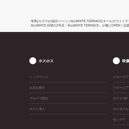
壱馬(カズマ)の紹介ページ | ALLWHITE TERRACE(オールホワイト
ALLWHITE 待望の2号店『ALLWHITE TERRACE』が遂にO
ホスホス
映
トップページ
クローズア
お店を探す
クローズア
グループ紹介
ホストCM
ホスト求人
ホスホスち
ゼングラ