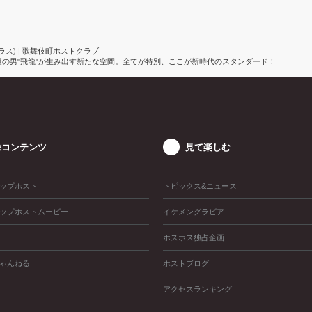
テラス) | 歌舞伎町ホストクラブ
PEN！話題の男"飛龍"が生み出す新たな空間。全てが特別、ここが新時代のスタンダード！
像コンテンツ
見て楽しむ
ップホスト
トピックス&ニュース
ップホストムービー
イケメングラビア
ホスホス独占企画
ゃんねる
ホストブログ
アクセスランキング