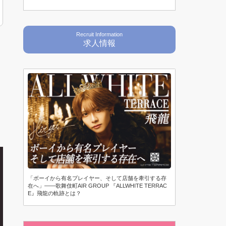
Recruit Information
求人情報
「ボーイから有名プレイヤー、そして店舗を牽引する存
在へ」——歌舞伎町AIR GROUP 『ALLWHITE TERRAC
E』飛龍の軌跡とは？