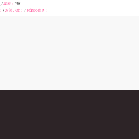
 /
星座：
?座
：
/
お笑い度：
/
お酒の強さ：