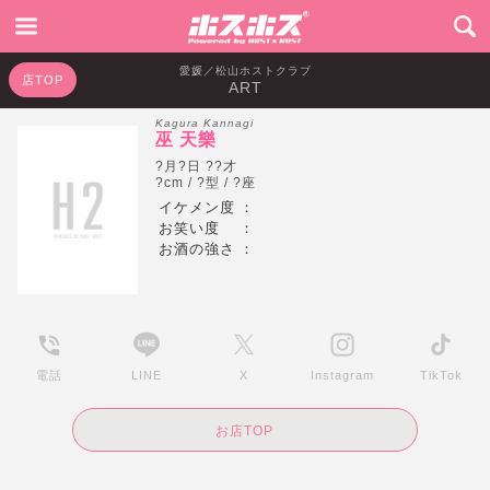
愛媛／松山ホストクラブ
店TOP
ART
Kagura Kannagi
巫 天樂
?月?日 ??才
?cm / ?型 / ?座
イケメン度
：
お笑い度
：
お酒の強さ
：
電話
LINE
X
Instagram
TikTok
お店TOP