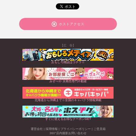
ホストアクセス
【広 告】
おもしろ雑誌はコチラ☆
みずべや 水商売専門不動産
北海道から沖縄まで☆全国のキャバクラ情報満載
すぐに使えるお得なクーポンGET
運営会社
|
採用情報
|
プライバシーポリシー
|
ご意見箱
360°店内撮影お問い合わせ