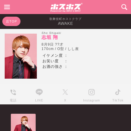
歌舞伎町ホストクラブ
店TOP
AWAKE
Sho Shigaki
志垣 翔
8月9日 ??才
170cm / O型 / しし座
イケメン度
：
お笑い度
：
お酒の強さ
：
電話
LINE
X
Instagram
TikTok