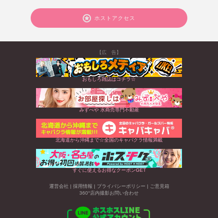
ホストアクセス
【広 告】
おもしろ雑誌はコチラ☆
みずべや 水商売専門不動産
北海道から沖縄まで☆全国のキャバクラ情報満載
すぐに使えるお得なクーポンGET
運営会社
|
採用情報
|
プライバシーポリシー
|
ご意見箱
360°店内撮影お問い合わせ