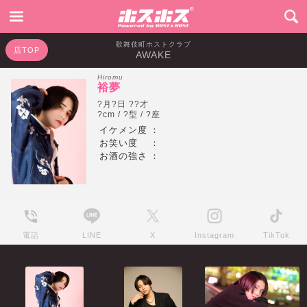
歌舞伎町ホストクラブ
店TOP
AWAKE
Hiromu
裕夢
?月?日 ??才
?cm / ?型 / ?座
イケメン度
：
お笑い度
：
お酒の強さ
：
電話
LINE
X
Instagram
TikTok