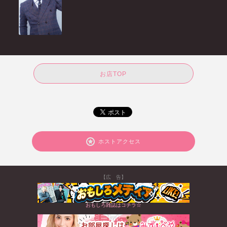
お店TOP
ホストアクセス
【広 告】
おもしろ雑誌はコチラ☆