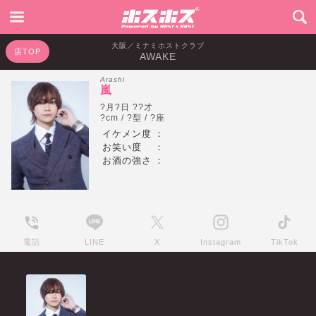
大阪／ミナミホストクラブ
店TOP
AWAKE
Arashi
嵐
?月?日 ??才
?cm / ?型 / ?座
イケメン度
：
お笑い度
：
お酒の強さ
：
電話
LINE
X
Instagram
TikTok