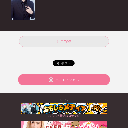
お店TOP
ホストアクセス
【広 告】
おもしろ雑誌はコチラ☆