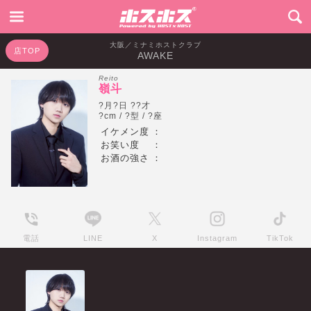
大阪／ミナミホストクラブ
店TOP
AWAKE
Reito
嶺斗
?月?日 ??才
?cm / ?型 / ?座
イケメン度
：
お笑い度
：
お酒の強さ
：
電話
LINE
X
Instagram
TikTok