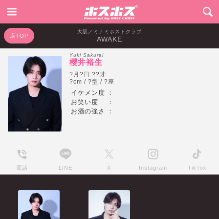
大阪／ミナミホストクラブ
店TOP
AWAKE
Yuki Sakurai
櫻井裕生
?月?日 ??才
?cm / ?型 / ?座
イケメン度
：
お笑い度
：
お酒の強さ
：
電話
LINE
X
Instagram
TikTok