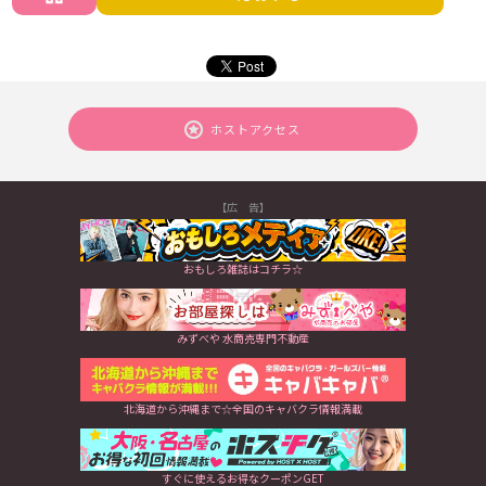
ホストアクセス
【広 告】
おもしろ雑誌はコチラ☆
みずべや 水商売専門不動産
北海道から沖縄まで☆全国のキャバクラ情報満載
すぐに使えるお得なクーポンGET