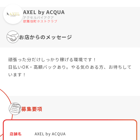
AXEL by ACQUA
アクセルバイアクア
歌舞伎町ホストクラブ
お店からのメッセージ
頑張った分だけしっかり稼げる環境です！
日払いOK・高額バックあり。やる気のある方、お待ちして
います！
募集要項
店舗名
AXEL by ACQUA