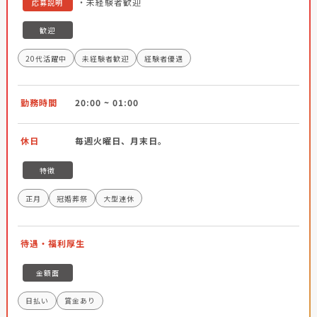
・未経験者歓迎
応募説明
歓迎
20代活躍中
未経験者歓迎
経験者優遇
勤務時間
20:00 ~ 01:00
休日
毎週火曜日、月末日。
特徴
正月
冠婚葬祭
大型連休
待遇・福利厚生
金額面
日払い
賞金あり