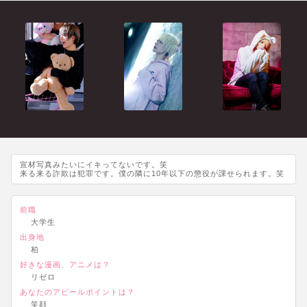
宣材写真みたいにイキってないです。笑
来る来る詐欺は犯罪です。僕の隣に10年以下の懲役が課せられます。笑
前職
大学生
出身地
柏
好きな漫画、アニメは？
リゼロ
あなたのアピールポイントは？
笑顔