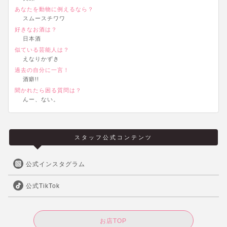
あなたを動物に例えるなら？
スムースチワワ
好きなお酒は？
日本酒
似ている芸能人は？
えなりかずき
過去の自分に一言！
酒癖!!
聞かれたら困る質問は？
んー、ない。
スタッフ公式コンテンツ
公式インスタグラム
公式TikTok
お店TOP