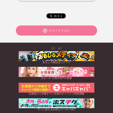
ホストアクセス
【広 告】
おもしろ雑誌はコチラ☆
みずべや 水商売専門不動産
北海道から沖縄まで☆全国のキャバクラ情報満載
すぐに使えるお得なクーポンGET