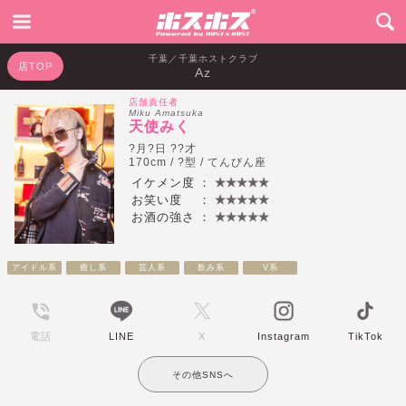
千葉／千葉ホストクラブ
店TOP
Az
店舗責任者
Miku Amatsuka
天使みく
?月?日 ??才
170cm / ?型 / てんびん座
イケメン度
：
お笑い度
：
お酒の強さ
：
アイドル系
癒し系
芸人系
飲み系
V系
電話
LINE
X
Instagram
TikTok
その他SNSへ