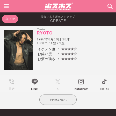
愛知／名古屋ホストクラブ
店TOP
CREATE
Ryoto
RYOTO
1997年8月10日 28才
183cm / A型 / ?座
イケメン度
：
お笑い度
：
お酒の強さ
：
電話
LINE
X
Instagram
TikTok
その他SNSへ