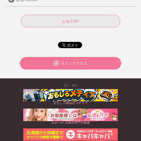
お店TOP
ホストアクセス
【広 告】
おもしろ雑誌はコチラ☆
みずべや 水商売専門不動産