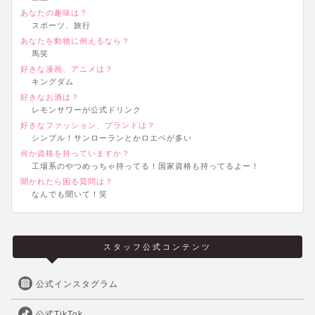
あなたの趣味は？
スポーツ、旅行
あなたを動物に例えるなら？
馬笑
好きな漫画、アニメは？
キングダム
好きなお酒は？
レモンサワーが公式ドリンク
好きなファッション、ブランドは？
シンプル！サンローランとかロエベが多い
何か資格を持っていますか？
工場系のやつめっちゃ持ってる！国家資格も持ってるよー！
聞かれたら困る質問は？
なんでも聞いて！笑
スタッフ公式コンテンツ
公式インスタグラム
公式TikTok