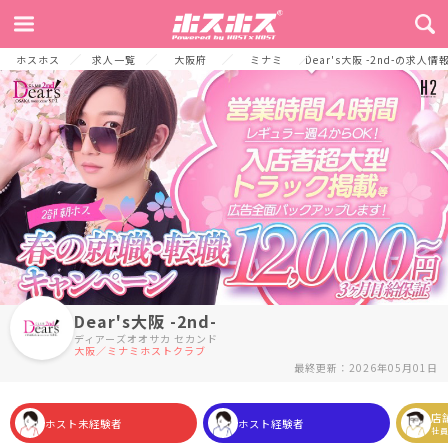
TOP
お店からのメッセージ
募集要項
お店からの大切なお知らせ
採
ホスホス
求人一覧
大阪府
ミナミ
Dear's大阪 -2nd-の求人情
Dear's大阪 -2nd-
ディアーズオオサカ セカンド
大阪／ミナミホストクラブ
最終更新：2026年05月01日
店
ホスト未経験者
ホスト経験者
社