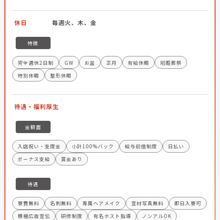
休日
毎週火、木、金
特徴
完全週休2日制
GW
お盆
正月
有給休暇
冠婚葬祭
特別休暇
整形休暇
待遇・福利厚生
金額面
入店祝い・支度金
小計100%バック
給与前借制度
日払い
ボーナス支給
賞金あり
待遇
寮費無料
名刺無料
専属ヘアメイク
宣材写真無料
即日入寮可
積極広告宣伝
研修制度
有名ホスト指導
ノンアルOK