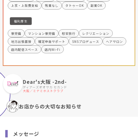
上京・上阪費支給
残業なし
タトゥーOK
副業OK
福利厚生
寮完備
マンション寮完備
慰安旅行
レクリエーション
地方出張面接
確定申告サポート
SNSプロデュース
ヘアサロン
店内配信スペース
店内Wi-Fi
Dear's大阪 -2nd-
ディアーズオオサカ セカンド
大阪／ミナミホストクラブ
お店からの大切なお知らせ
メッセージ