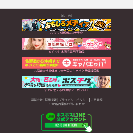
【広 告】
おもしろ雑誌はコチラ☆
みずべや 水商売専門不動産
北海道から沖縄まで☆全国のキャバクラ情報満載
すぐに使えるお得なクーポンGET
運営会社
|
採用情報
|
プライバシーポリシー
|
ご意見箱
360°店内撮影お問い合わせ