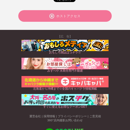
ホストアクセス
【広 告】
おもしろ雑誌はコチラ☆
みずべや 水商売専門不動産
北海道から沖縄まで☆全国のキャバクラ情報満載
すぐに使えるお得なクーポンGET
運営会社
|
採用情報
|
プライバシーポリシー
|
ご意見箱
360°店内撮影お問い合わせ