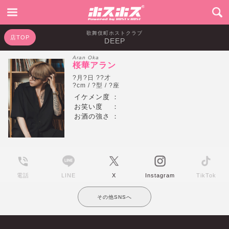
歌舞伎町ホストクラブ
店TOP
DEEP
Aran Oka
桜華アラン
?月?日 ??才
?cm / ?型 / ?座
イケメン度
：
お笑い度
：
お酒の強さ
：
電話
LINE
X
Instagram
TikTok
その他SNSへ