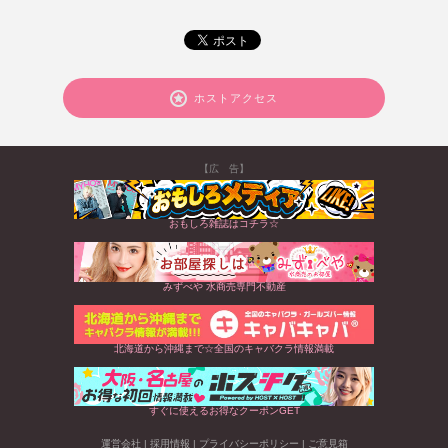
ホストアクセス
【広 告】
おもしろ雑誌はコチラ☆
みずべや 水商売専門不動産
北海道から沖縄まで☆全国のキャバクラ情報満載
すぐに使えるお得なクーポンGET
運営会社
|
採用情報
|
プライバシーポリシー
|
ご意見箱