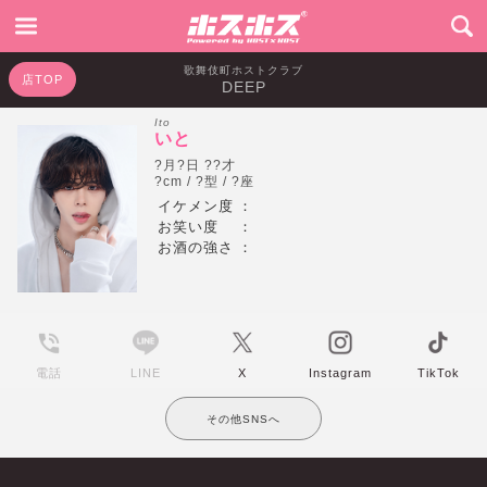
歌舞伎町ホストクラブ
店TOP
DEEP
Ito
いと
?月?日 ??才
?cm / ?型 / ?座
イケメン度
：
お笑い度
：
お酒の強さ
：
電話
LINE
X
Instagram
TikTok
その他SNSへ