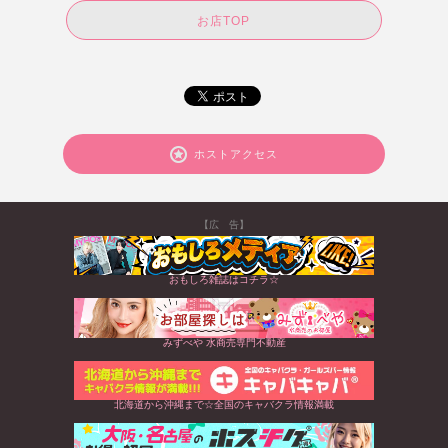
お店TOP
ホストアクセス
【広 告】
おもしろ雑誌はコチラ☆
みずべや 水商売専門不動産
北海道から沖縄まで☆全国のキャバクラ情報満載