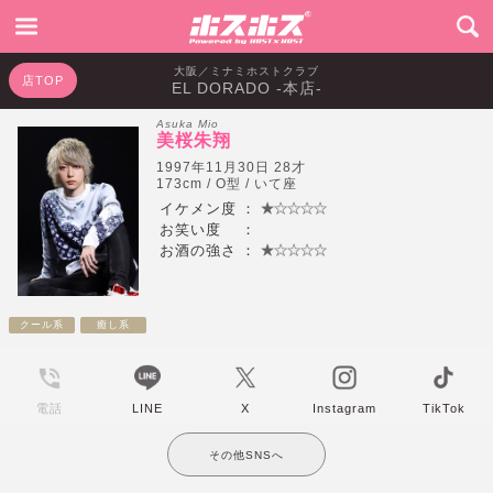
大阪／ミナミホストクラブ
店TOP
EL DORADO -本店-
Asuka Mio
美桜朱翔
1997年11月30日 28才
173cm / O型 / いて座
イケメン度
：
お笑い度
：
お酒の強さ
：
クール系
癒し系
電話
LINE
X
Instagram
TikTok
その他SNSへ