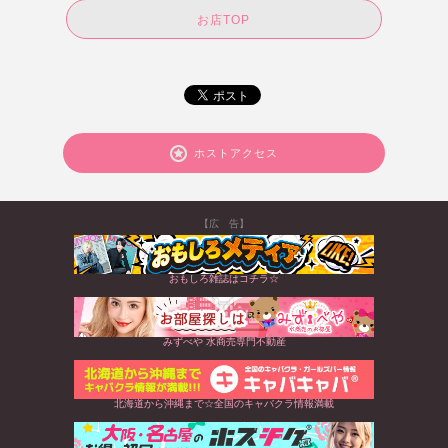
お店TOP
ホストアクセス
【広 告】
おもしろ雑誌はコチラ☆
みずべや 水商売専門不動産
北海道から沖縄まで☆全国のキャバクラ情報満載