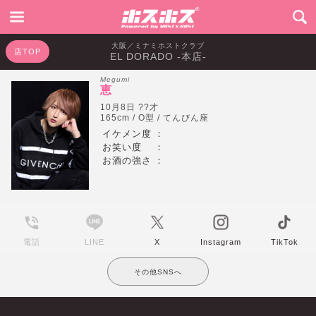
大阪／ミナミホストクラブ
店TOP
EL DORADO -本店-
Megumi
恵
10月8日 ??才
165cm / O型 / てんびん座
イケメン度
：
お笑い度
：
お酒の強さ
：
電話
LINE
X
Instagram
TikTok
その他SNSへ