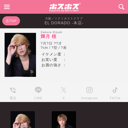
大阪／ミナミホストクラブ
店TOP
EL DORADO -本店-
Sakura Kizuki
輝月 桜
?月?日 ??才
?cm / ?型 / ?座
イケメン度
：
お笑い度
：
お酒の強さ
：
電話
LINE
X
Instagram
TikTok