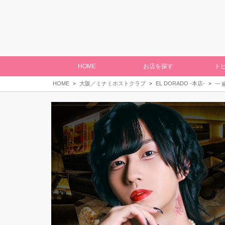
HOME
お店を探す
ト
HOME
大阪／ミナミホストクラブ
EL DORADO -本店-
一 