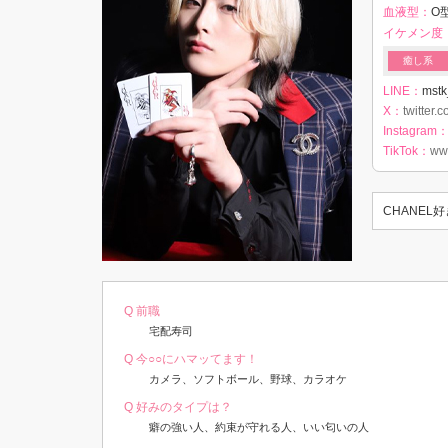
血液型：
O型
イケメン度
癒し系
LINE：
mstk
X：
twitter.
Instagram
TikTok：
www
CHANE
Q 前職
宅配寿司
Q 今○○にハマッてます！
カメラ、ソフトボール、野球、カラオケ
Q 好みのタイプは？
癖の強い人、約束が守れる人、いい匂いの人