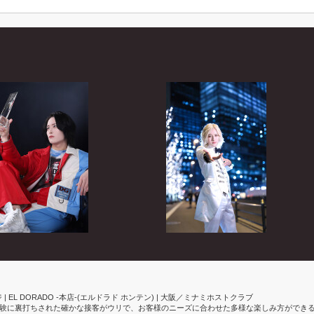
EL DORADO -本店-(エルドラド ホンテン) | 大阪／ミナミホストクラブ
在籍。経験に裏打ちされた確かな接客がウリで、お客様のニーズに合わせた多様な楽しみ方ができ