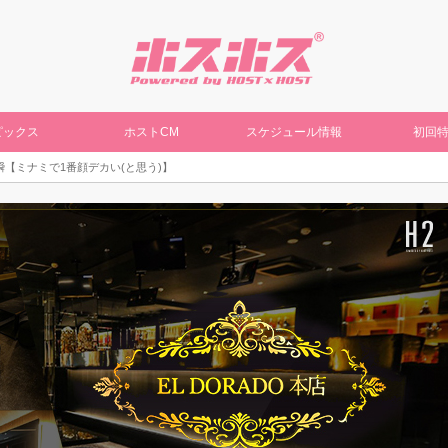
ピックス
ホストCM
スケジュール情報
初回
瞬【ミナミで1番顔デカい(と思う)】