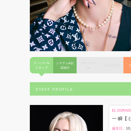
ナンバー＆
システム&お
スケジュー
トピックス
スタッフ
店紹介
ル
STAFF PROFILE
EL DORAD
一 瞬【
誕生日：
10