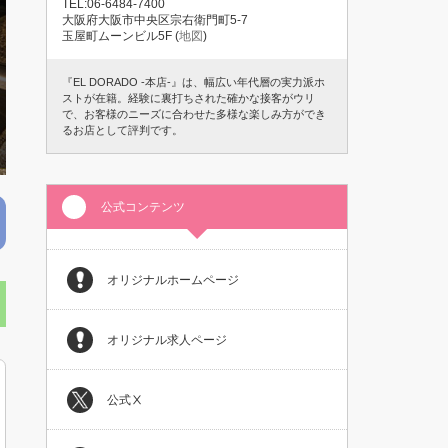
TEL:06-6484-7400
大阪府大阪市中央区宗右衛門町5-7
玉屋町ムーンビル5F (
地図
)
『EL DORADO -本店-』は、幅広い年代層の実力派ホ
ストが在籍。経験に裏打ちされた確かな接客がウリ
で、お客様のニーズに合わせた多様な楽しみ方ができ
るお店として評判です。
公式コンテンツ
オリジナルホームページ
オリジナル求人ページ
公式Ⅹ