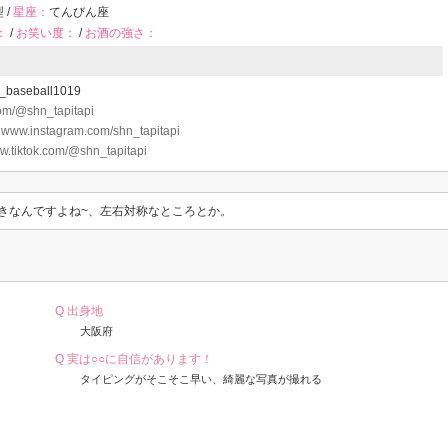
 /
星座：
てんびん座
：
/
お笑い度：
/
お酒の強さ：
_baseball1019
com/@shn_tapitapi
：
www.instagram.com/shn_tapitapi
.tiktok.com/@shn_tapitapi
L好きなんですよね~、左右対称なところとか。
Q 出身地
大阪府
Q 実は○○に自信があります！
タイピングがそこそこ早い、綺麗な写真が撮れる