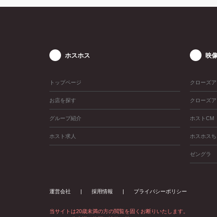
ホスホス
映
トップページ
クローズア
お店を探す
クローズア
グループ紹介
ホストCM
ホスト求人
ホスホスち
ゼングラ
運営会社
採用情報
プライバシーポリシー
当サイトは20歳未満の方の閲覧を固くお断りいたします。