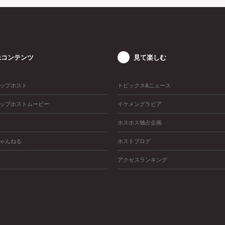
像コンテンツ
見て楽しむ
ップホスト
トピックス&ニュース
ップホストムービー
イケメングラビア
ホスホス独占企画
ゃんねる
ホストブログ
アクセスランキング