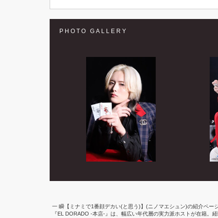
PHOTO GALLERY
一 瞬【ミナミで1番顔デカい(と思う)】(ニノマエシュン)の紹介ページ | 
『EL DORADO -本店-』は、幅広い年代層の実力派ホストが