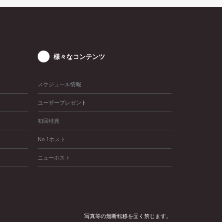
様々なコンテンツ
スケジュール情報
ユーザープレゼント
初回特典
No.1ホスト
ニューホスト
写真等の無断転移を固く禁じます。