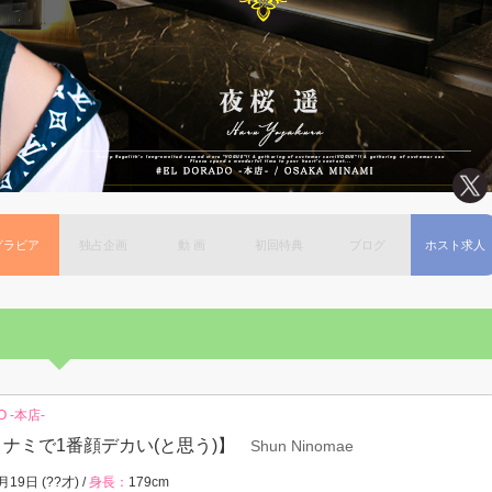
グラビア
独占企画
動 画
初回特典
ブログ
ホスト求人
O -本店-
ミナミで1番顔デカい(と思う)】
Shun Ninomae
月19日 (??才) /
身長：
179cm