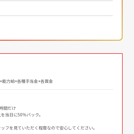
給+能力給+各種手当金+各賞金
時間だけ
を当日に50％バック。
タッフを見ていただく程度なので安心してください。