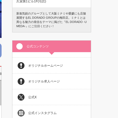
久栄第1ビル1F(
地図
)
新進気鋭のグループとして大阪ミナミや愛媛にも店舗
展開するEL DORADO GROUPの梅田店。ミナミとは
異なる魅力の発信をテーマに掲げた『EL DORADO -U
MEDA-』にご注目ください！
公式コンテンツ
オリジナルホームページ
応募連絡先
オリジナル求人ページ
ホスト未経験者
公式Ⅹ
公式インスタグラム