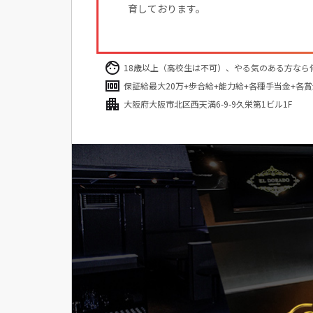
育しております。
18歳以上（高校生は不可）、やる気のある方なら
保証給最大20万+歩合給+能力給+各種手当金+各賞
大阪府大阪市北区西天満6-9-9久栄第1ビル1F