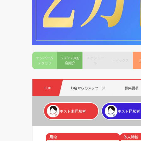
ナンバー＆
システム&お
スケジュー
トピックス
スタッフ
店紹介
ル
TOP
お店からのメッセージ
募集要項
ホスト未経験者
ホスト経験者
月給
体入時給