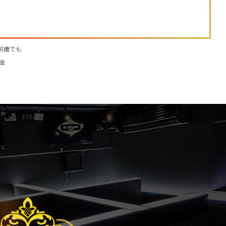
何歳でも
金