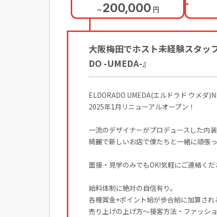
200,000
～
円
大阪梅田でホスト未経験スタッフ
DO -UMEDA-』
ELDORADO UMEDA(エルドラド ウメ
2025年1月リニューアルオープン！
一流のデザイナーがプロデュースした内
綺麗で新しいお店で僕たちと一緒に頑張
面接・見学のみでもOK!気軽にご連絡くだ
給料体制に絶対の自信有り。
各種賞金+ポイント給が歩合給に加算され
売り上げの上げ方～接客方法・ファッシ