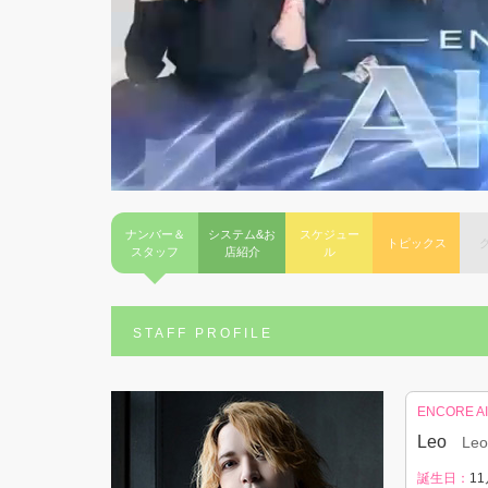
ナンバー＆
システム&お
スケジュー
トピックス
スタッフ
店紹介
ル
STAFF PROFILE
ENCORE A
Leo
Leo
誕生日：
11