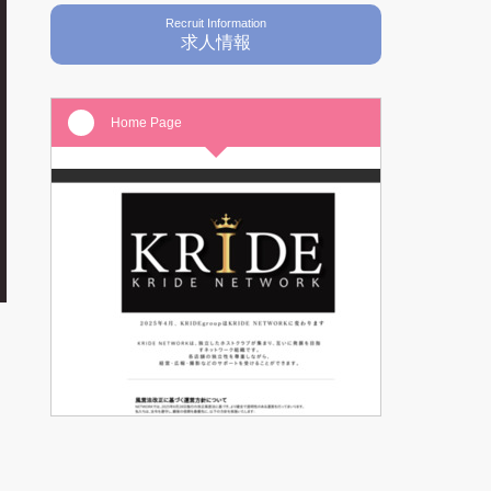
Recruit Information
求人情報
Home Page