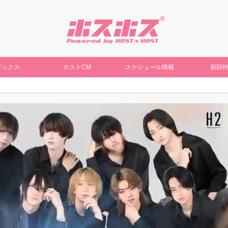
ピックス
ホストCM
スケジュール情報
初回