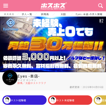
TOP
お店からのメッセージ
募集要項
よくある質問
採用プロセス
ホスホス
求人一覧
群馬県
太田
Eyes -本店-の求人情報
Eyes -本店-
アイズ ホンテン
群馬／太田ホストクラブ
最終更新：2026年04月06日
ホスト経験者
ホスト未経験者
店