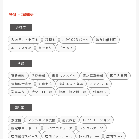
待遇・福利厚生
金額面
入店祝い・支度金
移籍金
小計100%バック
給与前借制度
ボーナス支給
賞金あり
手当あり
待遇
寮費無料
名刺無料
専属ヘアメイク
宣材写真無料
即日入寮可
積極広告宣伝
研修制度
有名ホスト指導
ノンアルOK
送車あり
完全自由出勤
短期・短時間出勤
残業なし
福利厚生
寮完備
マンション寮完備
慰安旅行
レクリエーション
確定申告サポート
SNSプロデュース
レンタルスーツ
店内配信スペース
店内セットルーム
個人ロッカー
店内Wi-Fi