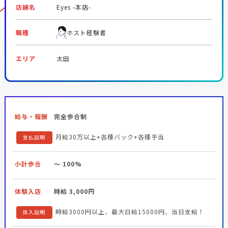
店舗名
Eyes -本店-
職種
ホスト経験者
エリア
太田
給与・報酬
完全歩合制
月給30万以上+各種バック+各種手当
支払説明
小計歩合
～ 100%
体験入店
時給 3,000円
時給3000円以上、最大日給15000円、当日支給！
体入説明