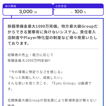
体入時給
小計歩合
3,000
100
円
～
%
移籍準備金最大1000万完備。地方最大級Groupだ
からできる繁華街に負けないシステム。責任者入
店制度やPlayer特化型の制度など様々用意いたし
ております。
経験者の売上・能力に応じて
移籍金最大1000万円支給!!
「今の環境に物足りなさを感じる」
「もっと挑戦したい、成長したい」
そんな思いを抱く方こそ、『Eyes Group』は最適で
す。
北関東最大級Groupの知名度により新規来店が絶えない
環境。