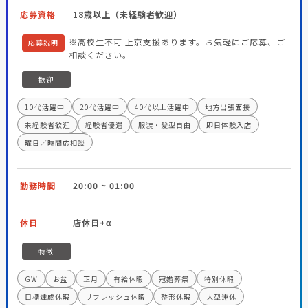
応募資格
18歳以上（未経験者歓迎）
※高校生不可 上京支援あります。お気軽にご応募、ご
応募説明
相談ください。
歓迎
10代活躍中
20代活躍中
40代以上活躍中
地方出張面接
未経験者歓迎
経験者優遇
服装・髪型自由
即日体験入店
曜日／時間応相談
勤務時間
20:00 ~ 01:00
休日
店休日+α
特徴
GW
お盆
正月
有給休暇
冠婚葬祭
特別休暇
目標達成休暇
リフレッシュ休暇
整形休暇
大型連休