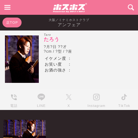
大阪／ミナミホストクラブ
店TOP
アンフェア
Taro
たろう
?月?日 ??才
?cm / ?型 / ?座
イケメン度
：
お笑い度
：
お酒の強さ
：
電話
LINE
X
Instagram
TikTok