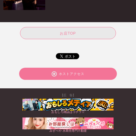
お店TOP
ホストアクセス
【広 告】
おもしろ雑誌はコチラ☆
みずべや 水商売専門不動産