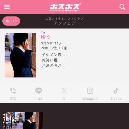
大阪／ミナミホストクラブ
店TOP
アンフェア
Yu
ゆう
?月?日 ??才
?cm / ?型 / ?座
イケメン度
：
お笑い度
：
お酒の強さ
：
電話
LINE
X
Instagram
TikTok