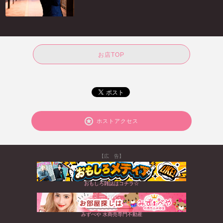
お店TOP
ホストアクセス
【広 告】
おもしろ雑誌はコチラ☆
みずべや 水商売専門不動産