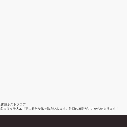
知／名古屋ホストクラブ
、名古屋女子大エリアに新たな風を吹き込みます。注目の展開がここから始まります！