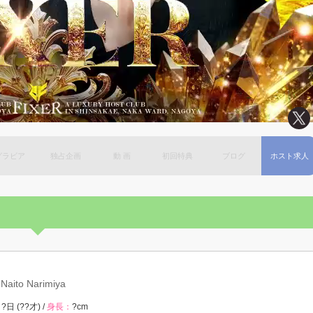
グラビア
独占企画
動 画
初回特典
ブログ
ホスト求人
Naito Narimiya
?日 (??才) /
身長：
?cm