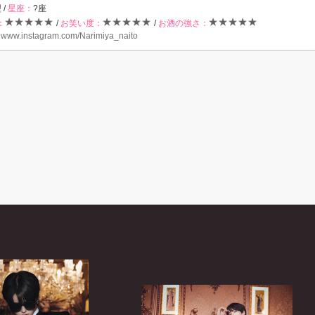
 /
星座：
?座
：
/
お笑い度：
/
お酒の強さ：
：
www.instagram.com/Narimiya_naito