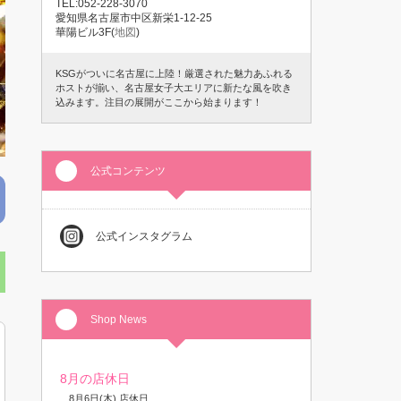
TEL:052-228-3070
愛知県名古屋市中区新栄1-12-25
華陽ビル3F(
地図
)
KSGがついに名古屋に上陸！厳選された魅力あふれる
ホストが揃い、名古屋女子大エリアに新たな風を吹き
込みます。注目の展開がここから始まります！
公式コンテンツ
公式インスタグラム
Shop News
8月の店休日
8月6日(木) 店休日