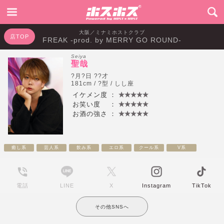
大阪／ミナミホストクラブ
店TOP
FREAK -prod. by MERRY GO ROUND-
Seiya
聖哉
?月?日 ??才
181cm / ?型 / しし座
イケメン度
：
お笑い度
：
お酒の強さ
：
癒し系
芸人系
飲み系
エロ系
クール系
V系
電話
LINE
X
Instagram
TikTok
その他SNSへ