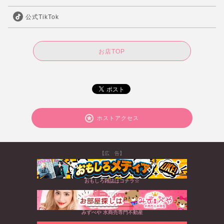
公式TikTok
お店TOP
ホストアクセス
【広 告】
おもしろ雑誌はコチラ☆
みずべや 水商売専門不動産