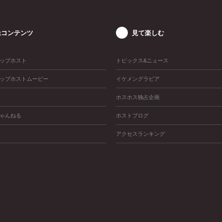
像コンテンツ
見て楽しむ
ップホスト
トピックス&ニュース
ップホストムービー
イケメングラビア
ホスホス独占企画
ゃんねる
ホストブログ
アクセスランキング