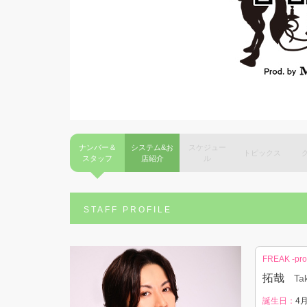
ナンバー＆
システム&お
スケジュー
トピックス
スタッフ
店紹介
ル
STAFF PROFILE
FREAK -pr
拓哉
Ta
誕生日：
4月