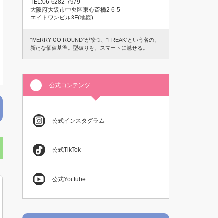
TEL:06-6282-7979
大阪府大阪市中央区東心斎橋2-6-5
エイトワンビル8F(
地図
)
“MERRY GO ROUND”が放つ、“FREAK”という名の、
新たな価値基準。型破りを、スマートに魅せる。
公式コンテンツ
公式インスタグラム
公式TikTok
公式Youtube