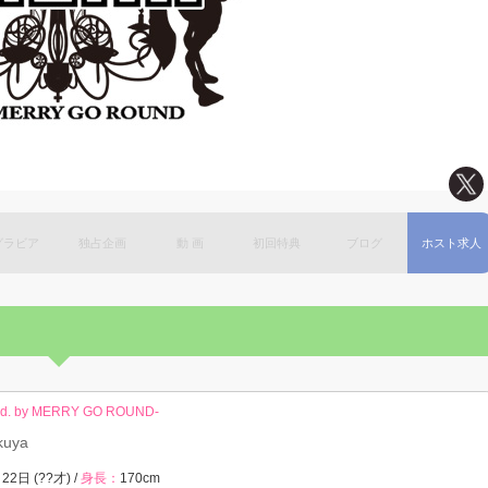
グラビア
独占企画
動 画
初回特典
ブログ
ホスト求人
od. by MERRY GO ROUND-
kuya
22日 (??才) /
身長：
170cm