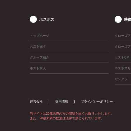
ホスホス
映
トップページ
クローズア
お店を探す
クローズア
グループ紹介
ホストCM
ホスト求人
ホスホスち
ゼングラ
運営会社
採用情報
プライバシーポリシー
当サイトは20歳未満の方の閲覧を固くお断りいたします。
また、20歳未満の飲酒は法律で禁じられています。