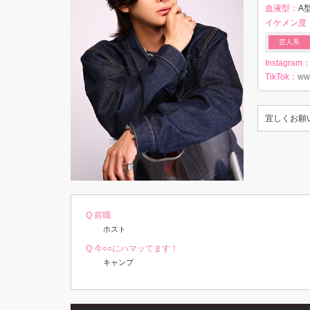
血液型：
A型
イケメン度
芸人系
Instagram
TikTok：
ww
宜しくお願
Q 前職
ホスト
Q 今○○にハマッてます！
キャンプ