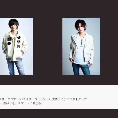
ROUND-(フリーク プロドバイメリーゴーランド) | 大阪／ミナミホストクラブ
価値基準。型破りを、スマートに魅せる。