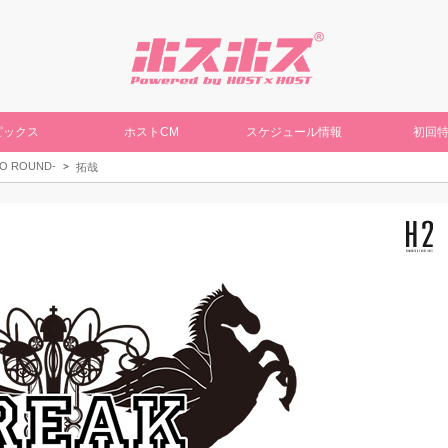
ピックス
ホストCM
スケジュール情報
初回
GO ROUND-
拓哉