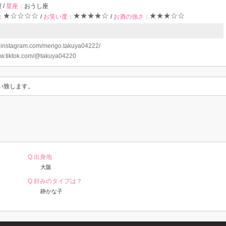
 /
星座：
おうし座
：
/
お笑い度：
/
お酒の強さ：
：
instagram.com/merigo.takuya04222/
w.tiktok.com/@takuya04220
い致します。
Q 出身地
大阪
Q 好みのタイプは？
静かな子