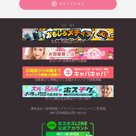
ホストアクセス
【広 告】
おもしろ雑誌はコチラ☆
みずべや 水商売専門不動産
北海道から沖縄まで☆全国のキャバクラ情報満載
すぐに使えるお得なクーポンGET
運営会社
|
採用情報
|
プライバシーポリシー
|
ご意見箱
360°店内撮影お問い合わせ