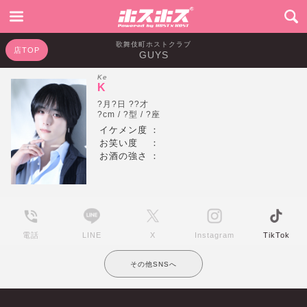
歌舞伎町ホストクラブ
店TOP
GUYS
Ke
K
?月?日 ??才
?cm / ?型 / ?座
イケメン度
：
お笑い度
：
お酒の強さ
：
電話
LINE
X
Instagram
TikTok
その他SNSへ