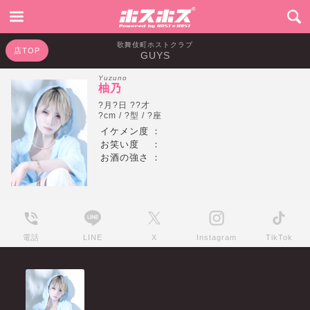
歌舞伎町ホストクラブ
店TOP
GUYS
Yuzuno
柚乃
?月?日 ??才
?cm / ?型 / ?座
イケメン度
：
お笑い度
：
お酒の強さ
：
電話
LINE
X
Instagram
TikTok