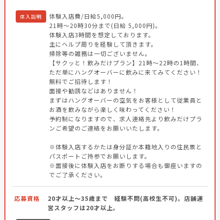
体験入店費/日給5,000円。
体入説明
21時～20時30分まで(日給 5,000円)。
体験入店3時間を想定しております。
主にヘルプ周りを経験して頂きます。
掃除等の雑務は一切ございません。
【サクッと！飲みだけプラン】21時～22時の1時間、
ただ単にハングオーバーに飲みに来てみてください！
無料でご招待します！
面接や勧誘などはありません！
まずはハングオーバーの空気をお客様として従業員と
お酒を飲みながら楽しく味わってください！
予約制になりますので、求人連絡先より飲みだけプラ
ンご希望のご連絡をお願いいたします。
※体験入店するかたは身分証か本籍地入りの住民票と
パスポートご持参でお願いします。
※面接後に体験入店をお断りする場合も御座いますの
でご了承ください。
応募資格
20才以上～35歳まで 経験不問(高校生不可)。店舗運
営スタッフは20才以上。