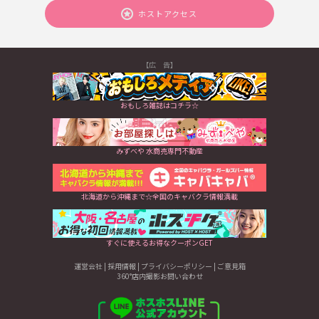
ホストアクセス
【広 告】
おもしろ雑誌はコチラ☆
みずべや 水商売専門不動産
北海道から沖縄まで☆全国のキャバクラ情報満載
すぐに使えるお得なクーポンGET
運営会社
|
採用情報
|
プライバシーポリシー
|
ご意見箱
360°店内撮影お問い合わせ