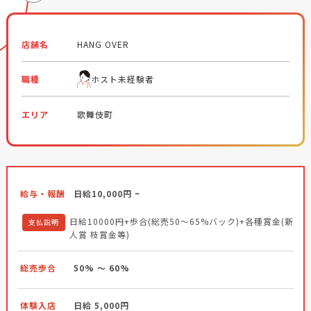
店舗名
HANG OVER
職種
ホスト未経験者
エリア
歌舞伎町
給与・報酬
日給10,000円 ~
日給10000円+歩合(総売50～65%バック)+各種賞金(新
支払説明
人賞 枝賞金等)
総売歩合
50% ～ 60%
体験入店
日給 5,000円