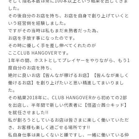
そして指名本数は常に100本以上という結果を出してきま
した。
その後自分のお店を持ち、お店を自身で創り上げていくと
いう経営側を経験しました。
ですがその当時は私もまだ未熟者だった為、
お店を手放す事になったのです。
その時に優しく手を差し伸べてくれたのが
ここCLUB HANGOVERです。
1年半の間、ホストとしてプレイヤーをやりながら、もう1
度自分のお店を持ち、
絶対に良いお店【皆んなが稼げるお店】【皆んなが楽しく
働けるお店】を創り上げたいと思い精進してまいりまし
た。
その結果2018年に、CLUB HANGOVERから初めての2部
を出店し、半年間で新しい代表者に【怪盗☆茜☆キッド】
を就任させました!!
私が創ろうとしているお店は皆さまに楽しく働いていただ
き、お客様も楽しく過ごせる場所です!!
私自身仕事は楽しくないと嫌ですし、一緒に働いている仲