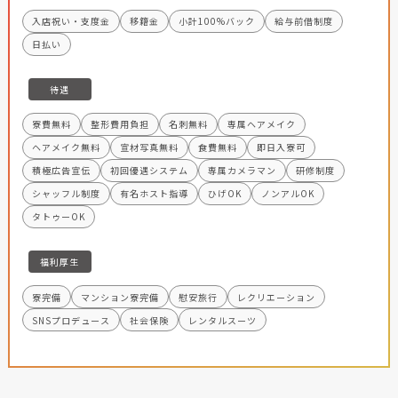
入店祝い・支度金
移籍金
小計100%バック
給与前借制度
日払い
待遇
寮費無料
整形費用負担
名刺無料
専属ヘアメイク
ヘアメイク無料
宣材写真無料
食費無料
即日入寮可
積極広告宣伝
初回優遇システム
専属カメラマン
研修制度
シャッフル制度
有名ホスト指導
ひげOK
ノンアルOK
タトゥーOK
福利厚生
寮完備
マンション寮完備
慰安旅行
レクリエーション
SNSプロデュース
社会保険
レンタルスーツ