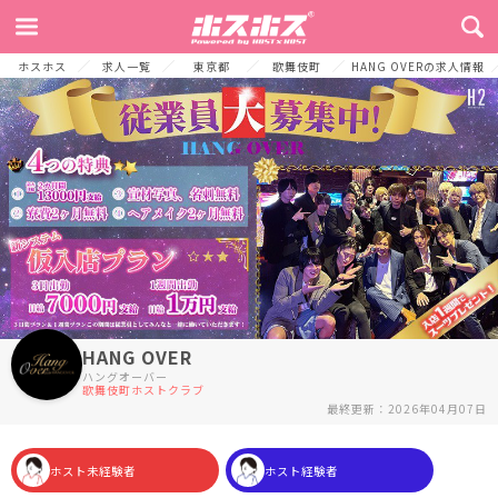
TOP
お店からのメッセージ
募集要項
よくある質問
採用プロセス
ホスホス
求人一覧
東京都
歌舞伎町
HANG OVERの求人情報
HANG OVER
ハングオーバー
歌舞伎町ホストクラブ
最終更新：2026年04月07日
ホスト未経験者
ホスト経験者