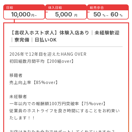
日給
体入日給
総売歩合
10,000
5,000
50
60
円
～
円
%
～
%
【高収入ホスト求人】体験入店あり｜未経験歓迎
｜寮完備｜日払いOK
2026年で12年目を迎えたHANG OVER
初回組数月間平均【200組over】
移籍者
売上向上率【85%over】
未経験者
一年以内での報酬額100万円突破率【75%over】
従業員のホストライフを良き時間にすることをお約束い
たします！！
お店はあなたを全力でサポートしてくれていますか？