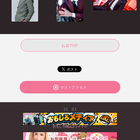
お店TOP
ホストアクセス
【広 告】
おもしろ雑誌はコチラ☆