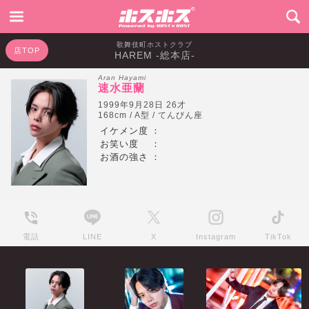
歌舞伎町ホストクラブ
店TOP
HAREM -総本店-
Aran Hayami
速水亜蘭
1999年9月28日 26才
168cm / A型 / てんびん座
イケメン度
：
お笑い度
：
お酒の強さ
：
電話
LINE
X
Instagram
TikTok