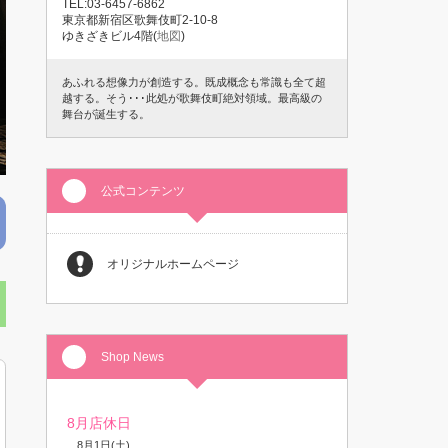
TEL:03-6457-6862
東京都新宿区歌舞伎町2-10-8
ゆきざきビル4階(
地図
)
あふれる想像力が創造する。既成概念も常識も全て超
越する。そう･･･此処が歌舞伎町絶対領域。最高級の
舞台が誕生する。
公式コンテンツ
オリジナルホームページ
Shop News
8月店休日
8月1日(土)