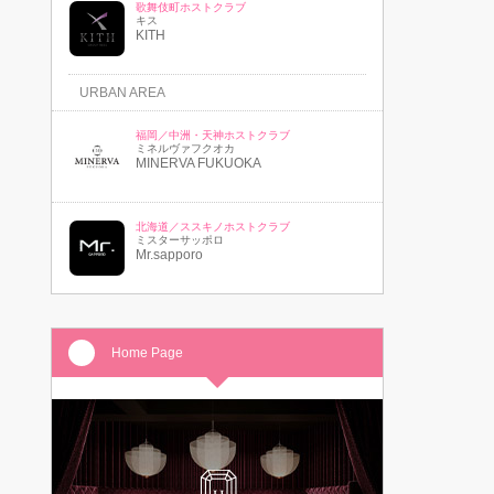
歌舞伎町ホストクラブ
キス
KITH
URBAN AREA
福岡／中洲・天神ホストクラブ
ミネルヴァフクオカ
MINERVA FUKUOKA
北海道／ススキノホストクラブ
ミスターサッポロ
Mr.sapporo
Home Page