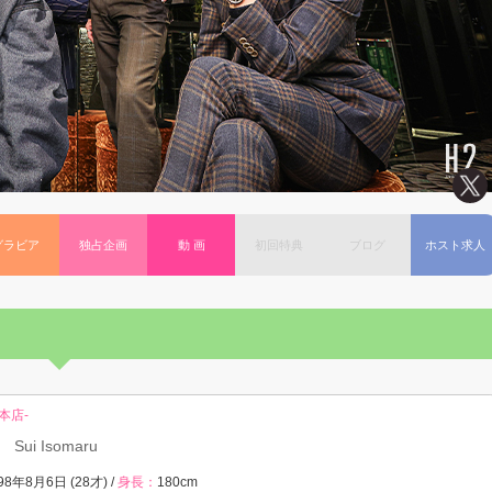
グラビア
独占企画
動 画
初回特典
ブログ
ホスト求人
総本店-
い
Sui Isomaru
98年8月6日 (28才) /
身長：
180cm