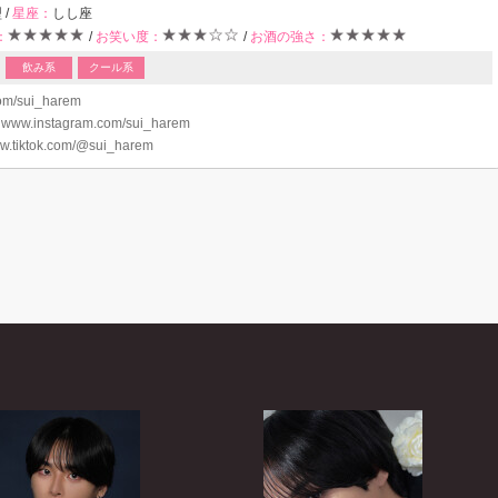
 /
星座：
しし座
：
/
お笑い度：
/
お酒の強さ：
飲み系
クール系
com/sui_harem
：
www.instagram.com/sui_harem
w.tiktok.com/@sui_harem