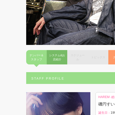
ナンバー＆
システム&お
スケジュー
トピックス
スタッフ
店紹介
ル
STAFF PROFILE
HAREM -
磯円す
誕生日：
19