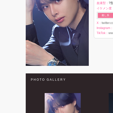
血液型：
?型
イケメン度
癒し系
X：
twitter.
Instagram
TikTok：
ww
PHOTO GALLERY