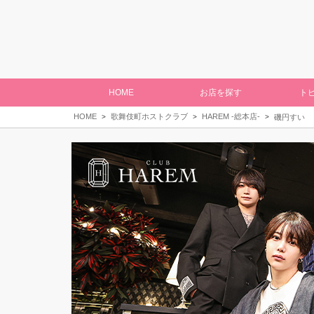
HOME
お店を探す
ト
HOME
歌舞伎町ホストクラブ
HAREM -総本店-
磯円すい