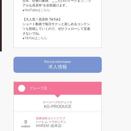
日常、仕事の裏側、ここだけのトークまで…“リ
アルな高見怜”を全部届けます。
●YouTubeはこちら
【大人気！高見怜 TikTok】
ショート動画で毎日サクッと楽しめるコンテン
ツも投稿していくので、ぜひフォローして見逃
さないでね。
●TikTokはこちら
Recruit Information
求人情報
グループ店
ケージープロデュース
KG-PRODUCE
歌舞伎町ホストクラブ
ハーレム ソウホンテン
HAREM -総本店-