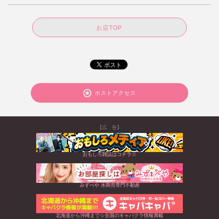
お店TOP
ホストアクセス
【広 告】
おもしろ雑誌はコチラ☆
みずべや 水商売専門不動産
北海道から沖縄まで☆全国のキャバクラ情報満載