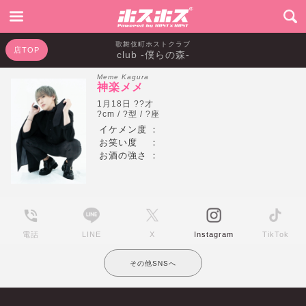
歌舞伎町ホストクラブ
店TOP
club -僕らの森-
Meme Kagura
神楽メメ
1月18日 ??才
?cm / ?型 / ?座
イケメン度
：
お笑い度
：
お酒の強さ
：
電話
LINE
X
Instagram
TikTok
その他SNSへ