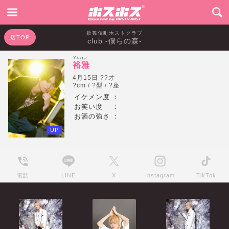
歌舞伎町ホストクラブ
店TOP
club -僕らの森-
Yuga
裕雅
4月15日 ??才
?cm / ?型 / ?座
イケメン度
：
お笑い度
：
お酒の強さ
：
UP
電話
LINE
X
Instagram
TikTok