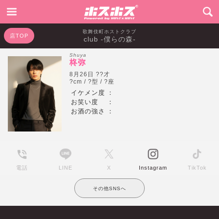
歌舞伎町ホストクラブ
店TOP
club -僕らの森-
Shuya
柊弥
8月26日 ??才
?cm / ?型 / ?座
イケメン度
：
お笑い度
：
お酒の強さ
：
電話
LINE
X
Instagram
TikTok
その他SNSへ