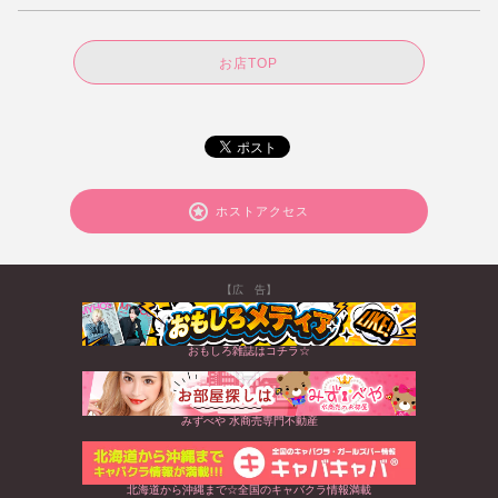
お店TOP
ホストアクセス
【広 告】
おもしろ雑誌はコチラ☆
みずべや 水商売専門不動産
北海道から沖縄まで☆全国のキャバクラ情報満載