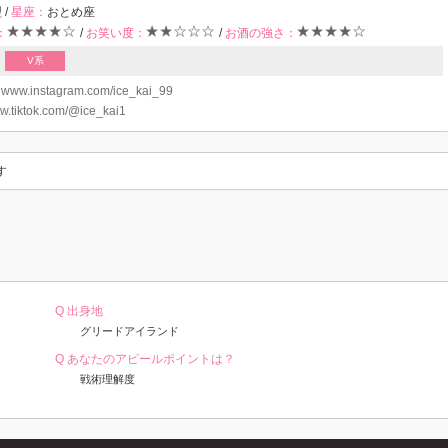
 /
星座：
おとめ座
：
/
お笑い度：
/
お酒の強さ：
V系
：
www.instagram.com/ice_kai_99
.tiktok.com/@ice_kai1
す
Q 出身地
グリードアイランド
Q あなたのアピールポイントは？
戦術理解度