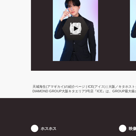
天城海生(アマギカイ)の紹介ページ | ICE(アイス) | 大阪／キタホス
DIAMOND GROUP大阪キタエリア3号店『ICE』は、GROU
ホスホス
映