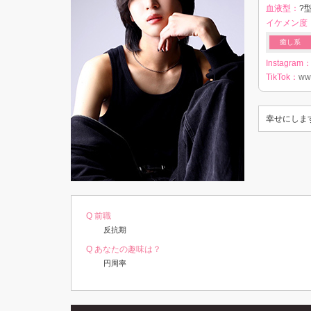
血液型：
?型
イケメン度
癒し系
Instagram
TikTok：
www
幸せにしま
Q 前職
反抗期
Q あなたの趣味は？
円周率