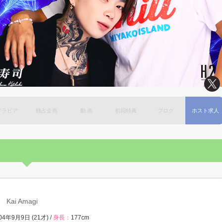
グラビア
独占企画
動 画
初回特典
ブログ
ホスト求人
生
Kai Amagi
04年9月9日 (21才) /
身長：
177cm