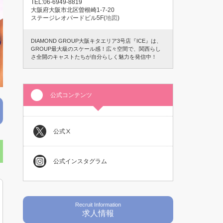
TEL:06-6949-8819
大阪府大阪市北区曽根崎1-7-20
ステージレオパードビル5F(
地図
)
DIAMOND GROUP大阪キタエリア3号店『ICE』は、
GROUP最大級のスケール感！広々空間で、関西らし
さ全開のキャストたちが自分らしく魅力を発信中！
公式コンテンツ
公式Ⅹ
公式インスタグラム
Recruit Information
求人情報